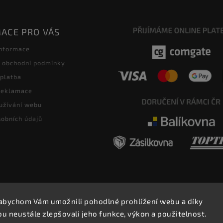
ACE PRO VÁS
informace
 obchodní podmínky
 platba
 reklamace
užívání webu
obních údajů
abychom Vám umožnili pohodlné prohlížení webu a díky
Copyright 2026
E-SHOP MILATA
. Všechna práva vyhrazena.
 neustále zlepšovali jeho funkce, výkon a použitelnost.
Upravit nastavení cookies