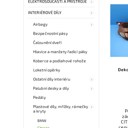
ELEKTROSOUČÁSTI A PŘÍSTROJE
INTERIÉROVÉ DÍLY
Airbagy
Bezpečnostní pásy
Čalounění dveří
Hlavice a manžety řadicí páky
Koberce a podlahové rohože
Deko
Loketní opěrky
Ostatní díly interiéru
Palubní desky a díly
Pedály
Plastové díly, mřížky, rámečky
P
a kryty
zá
BMW
CI
cen
Citroën