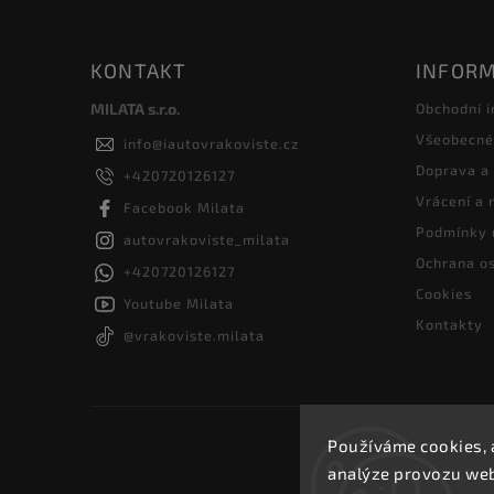
KONTAKT
INFORM
MILATA s.r.o.
Obchodní 
Všeobecné
info
@
iautovrakoviste.cz
Doprava a
+420720126127
Vrácení a
Facebook Milata
Podmínky 
autovrakoviste_milata
Ochrana os
+420720126127
Cookies
Youtube Milata
Kontakty
@vrakoviste.milata
Používáme cookies, 
analýze provozu webu