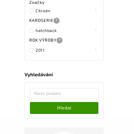
Značky
2
Citroën
KAROSERIE
?
2
hatchback
ROK VÝROBY
?
2
2011
Vyhledávání
Hledat