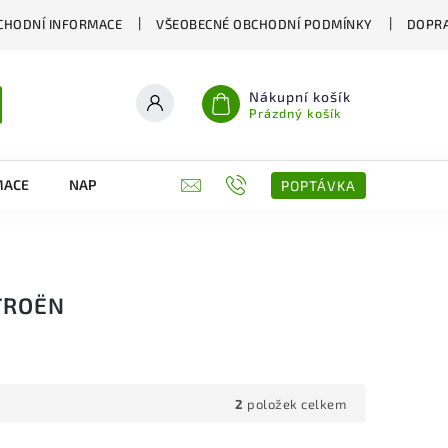
CHODNÍ INFORMACE
VŠEOBECNÉ OBCHODNÍ PODMÍNKY
DOPRA
Nákupní košík
Prázdný košík
MACE
NAPIŠTE NÁM
KONTAKTY
POPTÁVKA
ITROËN
2
položek celkem