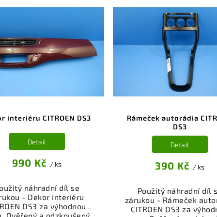
r interiéru CITROEN DS3
Rámeček autorádia CIT
DS3
Detail
Detail
990 Kč
390 Kč
/ ks
/ ks
oužitý náhradní díl se
Použitý náhradní díl 
rukou - Dekor interiéru
zárukou - Rámeček auto
TROEN DS3 za výhodnou
CITROEN DS3 za výhod
u. Ověřený a odzkoušený