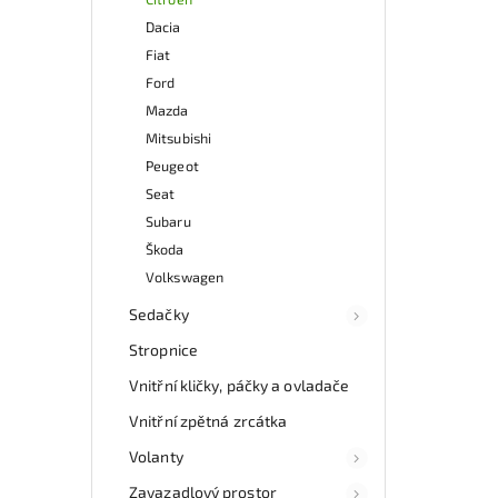
auto
Dacia
inte
Fiat
vůz. 
z 
Ford
mo
Mazda
odb
Mitsubishi
přes 
ga
Peugeot
p
Seat
Subaru
Škoda
Volkswagen
Sedačky
Stropnice
Vnitřní kličky, páčky a ovladače
Vnitřní zpětná zrcátka
Volanty
Zavazadlový prostor