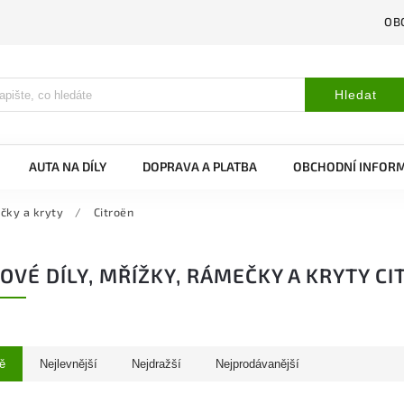
OB
Hledat
AUTA NA DÍLY
DOPRAVA A PLATBA
OBCHODNÍ INFOR
ečky a kryty
/
Citroën
OVÉ DÍLY, MŘÍŽKY, RÁMEČKY A KRYTY C
ě
Nejlevnější
Nejdražší
Nejprodávanější