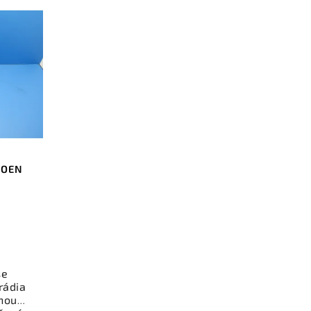
ROEN
se
rádia
nou