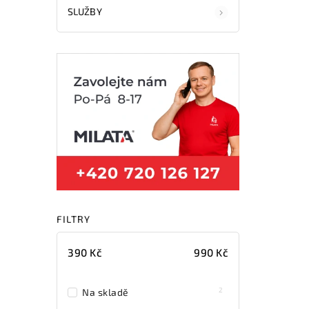
SLUŽBY
FILTRY
390
Kč
990
Kč
2
Na skladě