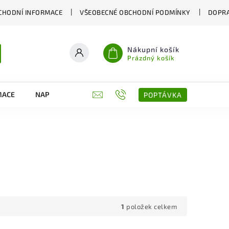
CHODNÍ INFORMACE
VŠEOBECNÉ OBCHODNÍ PODMÍNKY
DOPRA
Nákupní košík
Prázdný košík
MACE
NAPIŠTE NÁM
KONTAKTY
POPTÁVKA
1
položek celkem