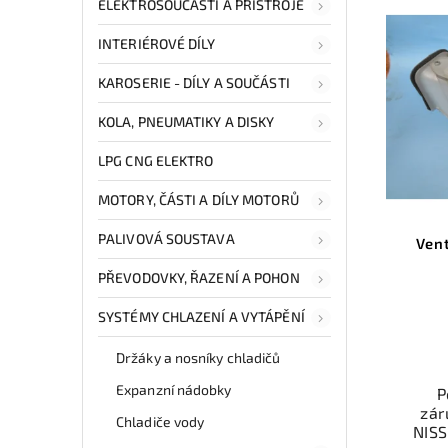
ELEKTROSOUČÁSTI A PŘÍSTROJE
INTERIÉROVÉ DÍLY
KAROSERIE - DÍLY A SOUČÁSTI
KOLA, PNEUMATIKY A DISKY
LPG CNG ELEKTRO
MOTORY, ČÁSTI A DÍLY MOTORŮ
PALIVOVÁ SOUSTAVA
Ven
PŘEVODOVKY, ŘAZENÍ A POHON
SYSTÉMY CHLAZENÍ A VYTÁPĚNÍ
Držáky a nosníky chladičů
Expanzní nádobky
P
zár
Chladiče vody
NISS