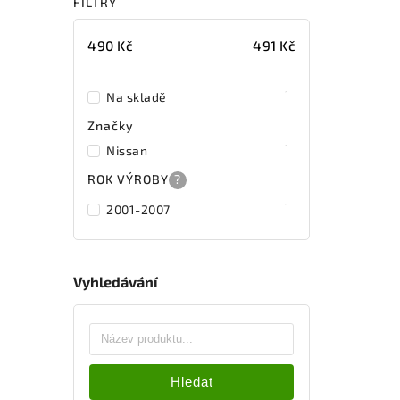
FILTRY
490
Kč
491
Kč
1
Na skladě
Značky
1
Nissan
ROK VÝROBY
?
1
2001-2007
Vyhledávání
Hledat