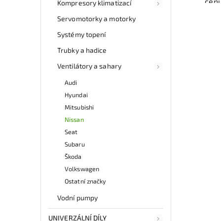
cen
Kompresory klimatizací
aut
Servomotorky a motorky
kl
Systémy topení
Ově
vr
Trubky a hadice
mo
Ventilátory a sahary
odb
přes 
Audi
ga
p
Hyundai
Mitsubishi
Nissan
Seat
Subaru
Škoda
Volkswagen
Ostatní značky
Vodní pumpy
UNIVERZÁLNÍ DÍLY