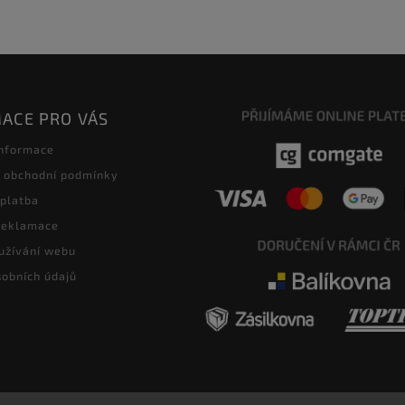
ACE PRO VÁS
informace
 obchodní podmínky
 platba
 reklamace
užívání webu
obních údajů