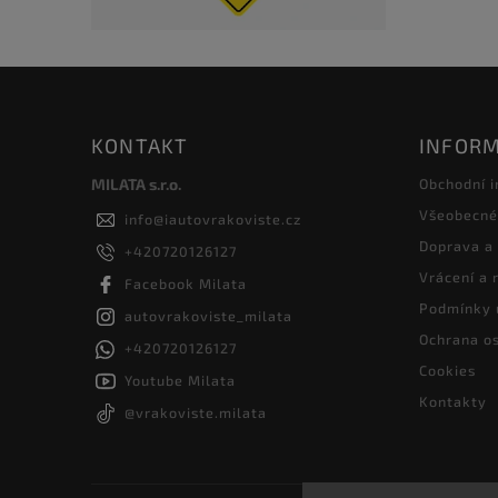
KONTAKT
INFORM
MILATA s.r.o.
Obchodní 
Všeobecné
info
@
iautovrakoviste.cz
Doprava a
+420720126127
Vrácení a
Facebook Milata
Podmínky 
autovrakoviste_milata
Ochrana os
+420720126127
Cookies
Youtube Milata
Kontakty
@vrakoviste.milata