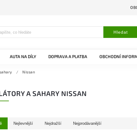
OB
Hledat
AUTA NA DÍLY
DOPRAVA A PLATBA
OBCHODNÍ INFOR
 sahary
/
Nissan
LÁTORY A SAHARY NISSAN
ě
Nejlevnější
Nejdražší
Nejprodávanější