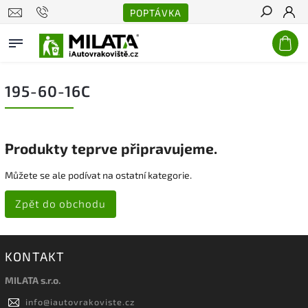
POPTÁVKA
Hledat
195-60-16C
Produkty teprve připravujeme.
Můžete se ale podívat na ostatní kategorie.
Zpět do obchodu
KONTAKT
MILATA s.r.o.
info
@
iautovrakoviste.cz