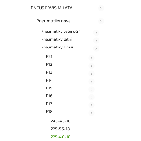
PNEUSERVIS MILATA
Pneumatiky nové
Pneumatiky celoroční
Pneumatiky letní
Pneumatiky zimní
R21
R12
R13
R14
R15
R16
R17
R18
245-45-18
225-55-18
225-40-18