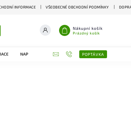
CHODNÍ INFORMACE
VŠEOBECNÉ OBCHODNÍ PODMÍNKY
DOPRA
Nákupní košík
Prázdný košík
MACE
NAPIŠTE NÁM
KONTAKTY
POPTÁVKA