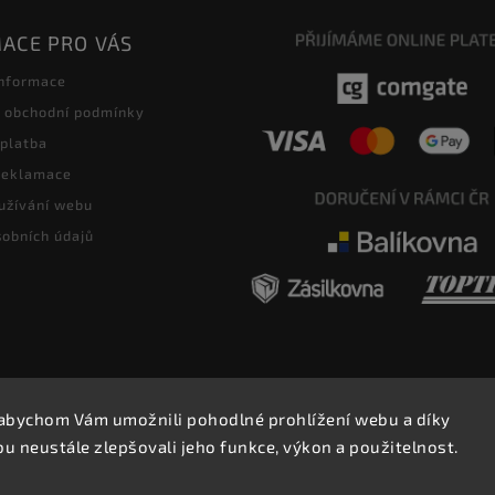
ACE PRO VÁS
informace
 obchodní podmínky
 platba
 reklamace
užívání webu
obních údajů
abychom Vám umožnili pohodlné prohlížení webu a díky
Copyright 2026
E-SHOP MILATA
. Všechna práva vyhrazena.
 neustále zlepšovali jeho funkce, výkon a použitelnost.
Upravit nastavení cookies
Vytvořil
Shoptet
| Design
Shoptak.cz.