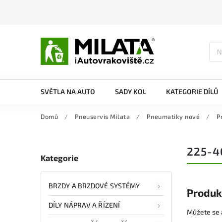
SVĚTLA NA AUTO
SADY KOL
KATEGORIE DÍLŮ
Domů
/
Pneuservis Milata
/
Pneumatiky nové
/
P
225-4
Kategorie
BRZDY A BRZDOVÉ SYSTÉMY
Produk
DÍLY NÁPRAV A ŘÍZENÍ
Můžete se a