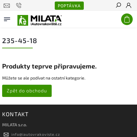
POPTÁVKA
Hledat
235-45-18
Produkty teprve připravujeme.
Můžete se ale podívat na ostatní kategorie.
Zpět do obchodu
KONTAKT
MILATA s.r.o.
info
@
iautovrakoviste.cz