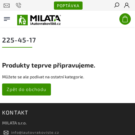
POPTÁVKA
Hledat
225-45-17
Produkty teprve připravujeme.
Můžete se ale podívat na ostatní kategorie.
Zpět do obchodu
KONTAKT
MILATA s.r.o.
info
@
iautovrakoviste.cz