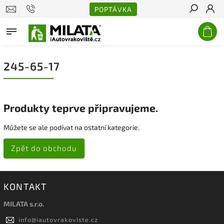
POPTÁVKA
Hledat
245-65-17
Produkty teprve připravujeme.
Můžete se ale podívat na ostatní kategorie.
Zpět do obchodu
KONTAKT
MILATA s.r.o.
info
@
iautovrakoviste.cz