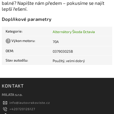
balné? Napište nám předem – pokusíme se najít
lepší řešení.
Doplňkové parametry
Kategorie
:
Alternátory Škoda Octavia
?
Výkon motoru
:
70A
OEM
:
037903025B
Stav autodílu
:
Použitý, velmi dobrý
KONTAKT
MILATA s.r.o.
info
@
iautovrakoviste.cz
+420720126127