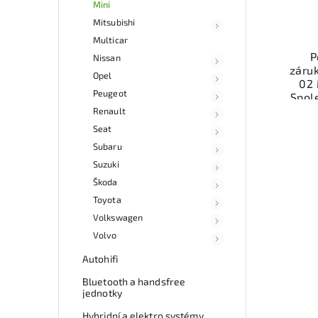
Mini
Mitsubishi
Multicar
P
Nissan
záruk
Opel
02 
Peugeot
Spol
d
Renault
voz
Seat
Subaru
Nab
Suzuki
rych
Škoda
Sa
Toyota
v
Volkswagen
Volvo
Autohifi
Bluetooth a handsfree
jednotky
Hybridní a elektro systémy