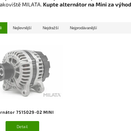
rakoviště MILATA.
Kupte alternátor na Mini za výho
ě
Nejlevnější
Nejdražší
Nejprodávanější
ernátor 7515029-02 MINI
Detail