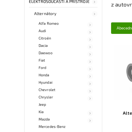
ELEKTROSOUČÁSTI A PŘÍSTROJE
z autov
Alternátory
Alfa Romeo
Abecedn
Audi
Citroën
Dacia
Daewoo
Fiat
Ford
Honda
Hyundai
Chevrolet
Chrysler
Jeep
Kia
Alt
Mazda
Mercedes-Benz