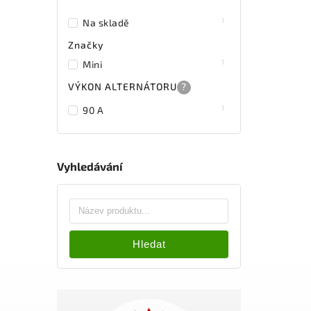
1
Na skladě
Značky
1
Mini
VÝKON ALTERNÁTORU
?
1
90 A
Vyhledávání
Hledat