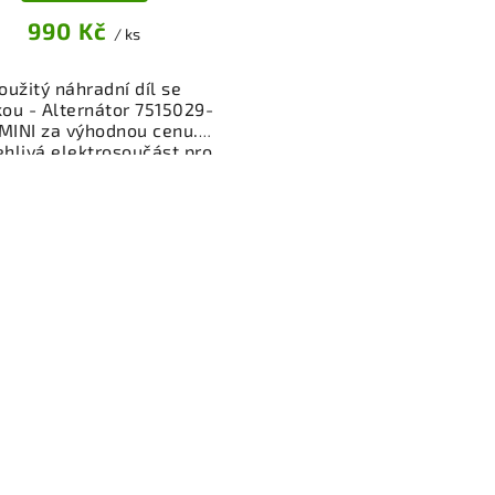
990 Kč
/ ks
oužitý náhradní díl se
ou - Alternátor 7515029-
MINI za výhodnou cenu.
ehlivá elektrosoučást pro
obíjení baterie vašeho
idla. Ověřený a funkční
autodíl z vrakoviště,
připravený k montáži.
ízíme osobní odběr nebo
lé doručení přes e-shop.
mozřejmostí je garance
rácení peněz v případě
nespokojenosti.