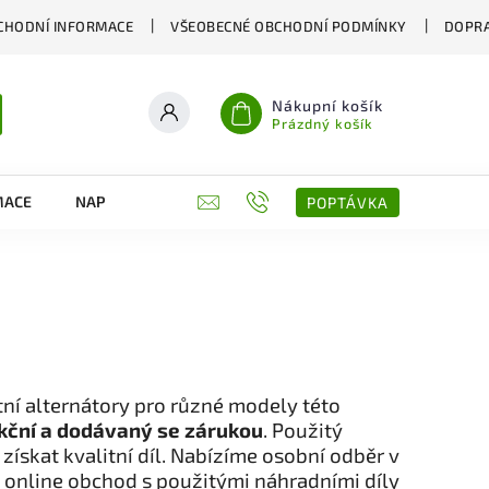
CHODNÍ INFORMACE
VŠEOBECNÉ OBCHODNÍ PODMÍNKY
DOPRA
Nákupní košík
Prázdný košík
MACE
NAPIŠTE NÁM
KONTAKTY
POPTÁVKA
í alternátory pro různé modely této
kční a dodávaný se zárukou
. Použitý
ň získat kvalitní díl. Nabízíme osobní odběr v
 online obchod s použitými náhradními díly