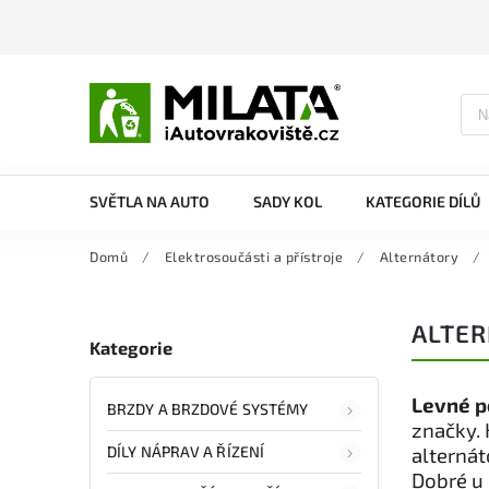
SVĚTLA NA AUTO
SADY KOL
KATEGORIE DÍLŮ
Domů
/
Elektrosoučásti a přístroje
/
Alternátory
/
ALTER
Kategorie
Levné p
BRZDY A BRZDOVÉ SYSTÉMY
značky. 
DÍLY NÁPRAV A ŘÍZENÍ
alternát
Dobré u 