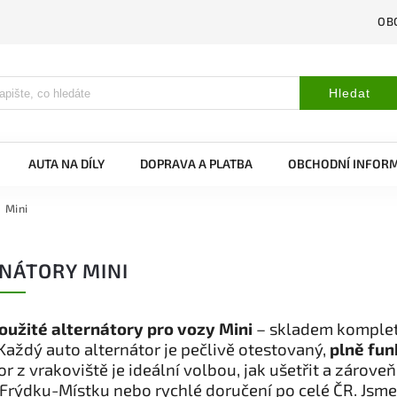
OB
Hledat
AUTA NA DÍLY
DOPRAVA A PLATBA
OBCHODNÍ INFOR
Mini
NÁTORY MINI
oužité alternátory pro vozy Mini
– skladem kompletn
Každý auto alternátor je pečlivě otestovaný,
plně fun
or z vrakoviště je ideální volbou, jak ušetřit a zárove
Frýdku-Místku nebo rychlé doručení po celé ČR. Jsme