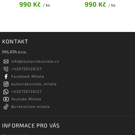
990 Kč
990 Kč
/ ks
/ ks
KONTAKT
MILATA s.r.o.
info
@
iautovrakoviste.cz
+420720126127
Facebook Milata
autovrakoviste_milata
+420720126127
Youtube Milata
@vrakoviste.milata
INFORMACE PRO VÁS