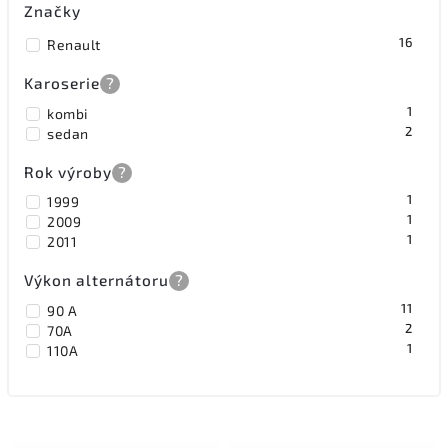
Značky
16
Renault
Karoserie
?
1
kombi
2
sedan
Rok výroby
?
1
1999
1
2009
1
2011
Výkon alternátoru
?
11
90 A
2
70A
1
110A