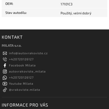
OEM
:
17101C3
Stav autodílu
:
Použitý, velmi dobrý
KONTAKT
MILATA s.r.o.
info
@
iautovrakoviste.cz
+420720126127
Facebook Milata
autovrakoviste_milata
+420720126127
Youtube Milata
@vrakoviste.milata
INFORMACE PRO VÁS