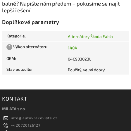
balné? Napište nám předem – pokusíme se najít
lepší řešení.
Doplňkové parametry
Kategorie
:
Alternátory Škoda Fabia
?
Výkon alternátoru
:
140A
OEM
:
04C903023L
Stav autodílu
:
Použitý, velmi dobrý
KONTAKT
MILATA s.r.o.
info
@
iautovrakoviste.cz
+420720126127