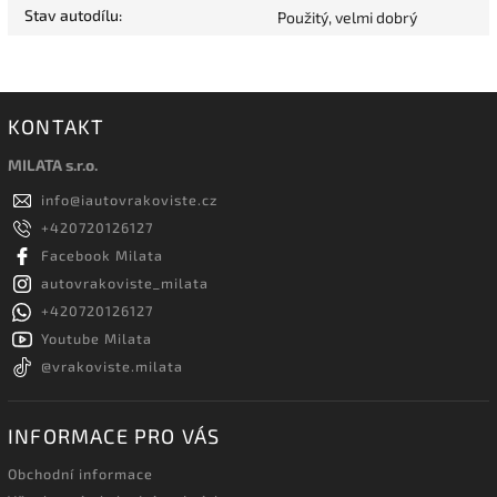
Stav autodílu
:
Použitý, velmi dobrý
KONTAKT
MILATA s.r.o.
info
@
iautovrakoviste.cz
+420720126127
Facebook Milata
autovrakoviste_milata
+420720126127
Youtube Milata
@vrakoviste.milata
INFORMACE PRO VÁS
Obchodní informace