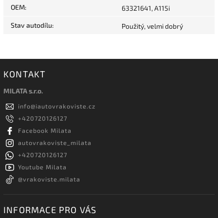
OEM
:
63321641, A115i
Stav autodílu
:
Použitý, velmi dobrý
KONTAKT
MILATA s.r.o.
info
@
iautovrakoviste.cz
+420720126127
Facebook Milata
autovrakoviste_milata
+420720126127
Youtube Milata
@vrakoviste.milata
INFORMACE PRO VÁS