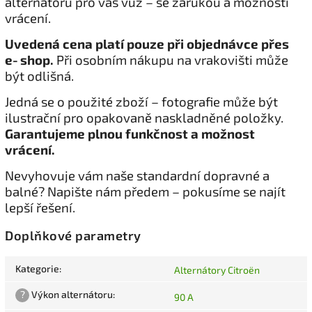
alternátoru pro váš vůz – se zárukou a možností
vrácení.
Uvedená cena platí pouze při objednávce přes
e‑shop.
Při osobním nákupu na vrakovišti může
být odlišná.
Jedná se o použité zboží – fotografie může být
ilustrační pro opakovaně naskladněné položky.
Garantujeme plnou funkčnost a možnost
vrácení.
Nevyhovuje vám naše standardní dopravné a
balné? Napište nám předem – pokusíme se najít
lepší řešení.
Doplňkové parametry
Kategorie
:
Alternátory Citroën
?
Výkon alternátoru
:
90 A