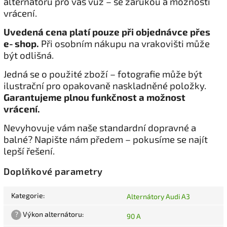
alternátoru pro váš vůz – se zárukou a možností
vrácení.
Uvedená cena platí pouze při objednávce přes
e‑shop.
Při osobním nákupu na vrakovišti může
být odlišná.
Jedná se o použité zboží – fotografie může být
ilustrační pro opakovaně naskladněné položky.
Garantujeme plnou funkčnost a možnost
vrácení.
Nevyhovuje vám naše standardní dopravné a
balné? Napište nám předem – pokusíme se najít
lepší řešení.
Doplňkové parametry
Kategorie
:
Alternátory Audi A3
?
Výkon alternátoru
:
90 A