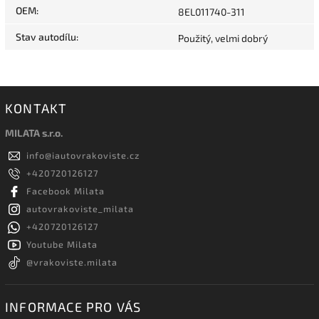
OEM
:
8EL011740-311
Stav autodílu
:
Použitý, velmi dobrý
KONTAKT
MILATA s.r.o.
info
@
iautovrakoviste.cz
+420720126127
Facebook Milata
autovrakoviste_milata
+420720126127
Youtube Milata
@vrakoviste.milata
INFORMACE PRO VÁS