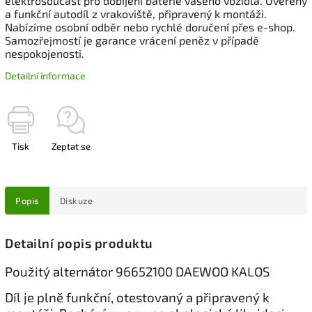
elektrosoučást pro dobíjení baterie vašeho vozidla. Ověřený
a funkční autodíl z vrakoviště, připravený k montáži.
Nabízíme osobní odběr nebo rychlé doručení přes e-shop.
Samozřejmostí je garance vrácení peněz v případě
nespokojenosti.
Detailní informace
Tisk
Zeptat se
Popis
Diskuze
Detailní popis produktu
Použitý alternátor 96652100 DAEWOO KALOS
Díl je plně funkční, otestovaný a připravený k