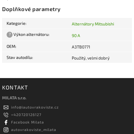
Doplňkové parametry
Kategorie
:
Alternátory Mitsubishi
?
Výkon alternátoru
:
90 A
OEM
:
A3TB0771
Stav autodílu
:
Použitý, velmi dobrý
KONTAKT
MILATA s.r.o.
info
@
iautovrakoviste.cz
+420720126127
Facebook Milata
autovrakoviste_milata