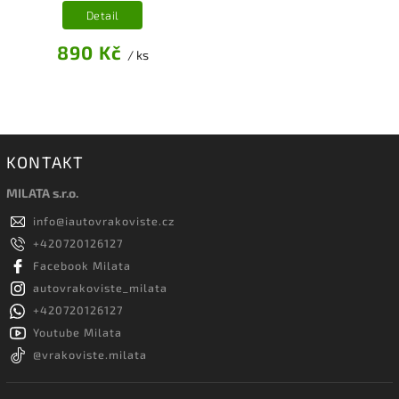
Detail
890 Kč
/ ks
KONTAKT
MILATA s.r.o.
info
@
iautovrakoviste.cz
+420720126127
Facebook Milata
autovrakoviste_milata
+420720126127
Youtube Milata
@vrakoviste.milata