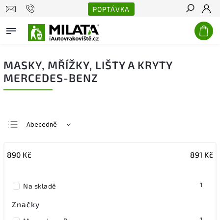
POPTÁVKA
Hledat
MASKY, MŘÍŽKY, LIŠTY A KRYTY
MERCEDES-BENZ
Abecedně
Nejlevnější
890
Kč
891
Kč
Nejdražší
Nejprodávanější
1
Na skladě
Značky
1