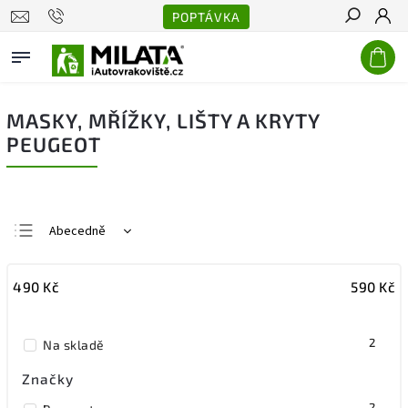
POPTÁVKA
Hledat
MASKY, MŘÍŽKY, LIŠTY A KRYTY
PEUGEOT
Abecedně
Nejlevnější
490
Kč
590
Kč
Nejdražší
Nejprodávanější
2
Na skladě
Značky
2