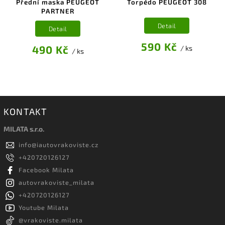
Přední maska PEUGEOT
Torpédo PEUGEOT 308
PARTNER
Detail
Detail
590 Kč
490 Kč
/ ks
/ ks
KONTAKT
MILATA s.r.o.
info
@
iautovrakoviste.cz
+420720126127
Facebook Milata
autovrakoviste_milata
+420720126127
Youtube Milata
@vrakoviste.milata