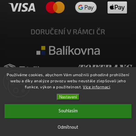
Používáme cookies, abychom Vám umožnili pohodlné prohlížení
webu a díky analýze provozu webu neustále zlepšovali jeho
funkce, výkon a použitelnost.
Více informací
.
Nastavení
Copyright 2026
E-SHOP MILATA
. Všechna práva vyhrazena.
Upravit nastavení cookies
Souhlasím
Vytvořil
Shoptet
| Design
Shoptak.cz.
Odmítnout