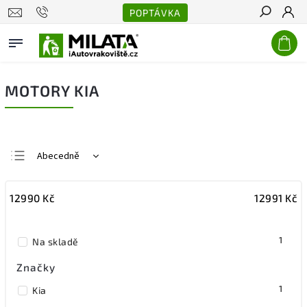
POPTÁVKA
Hledat
MOTORY KIA
Abecedně
Nejlevnější
12990
Kč
12991
Kč
Nejdražší
Nejprodávanější
1
Na skladě
Značky
1
Kia