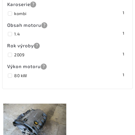
Karoserie
?
1
kombi
Obsah motoru
?
1
1.4
Rok výroby
?
1
2009
Výkon motoru
?
1
80 kW