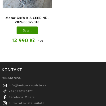
Motor G4FA KIA CEED ND-
20260602-010
Detail
12 990 Kč
/ ks
KONTAKT
MILATA s.r.o.
info
@
iautovrakoviste.cz
+420720126127
Facebook Milata
autovrakoviste_milata