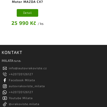
Motor MAZDA CX7
Detail
25 990 Kč
/ ks
KONTAKT
MILATA s.r.o.
info
@
iautovrakoviste.cz
+420720126127
Facebook Milata
autovrakoviste_milata
+420720126127
Youtube Milata
@vrakoviste.milata