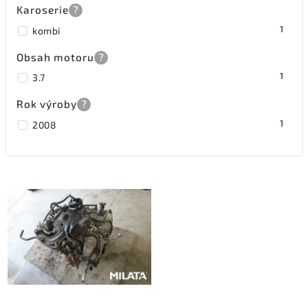
Karoserie
?
1
kombi
Obsah motoru
?
1
3.7
Rok výroby
?
1
2008