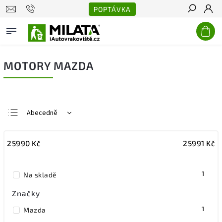
POPTÁVKA
Hledat
MOTORY MAZDA
Abecedně
Nejlevnější
25990
Kč
25991
Kč
Nejdražší
Nejprodávanější
1
Na skladě
Značky
1
Mazda