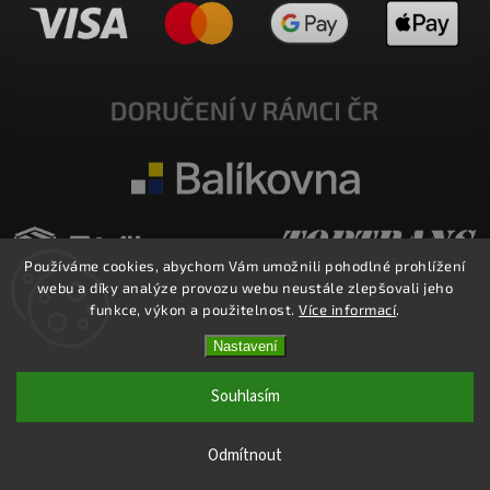
Používáme cookies, abychom Vám umožnili pohodlné prohlížení
webu a díky analýze provozu webu neustále zlepšovali jeho
funkce, výkon a použitelnost.
Více informací
.
Nastavení
Copyright 2026
E-SHOP MILATA
. Všechna práva vyhrazena.
Upravit nastavení cookies
Souhlasím
Vytvořil
Shoptet
| Design
Shoptak.cz.
Odmítnout