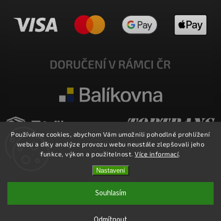
Používáme cookies, abychom Vám umožnili pohodlné prohlížení
webu a díky analýze provozu webu neustále zlepšovali jeho
funkce, výkon a použitelnost.
Více informací
.
Nastavení
Copyright 2026
E-SHOP MILATA
. Všechna práva vyhrazena.
Upravit nastavení cookies
Souhlasím
Vytvořil
Shoptet
| Design
Shoptak.cz.
Odmítnout