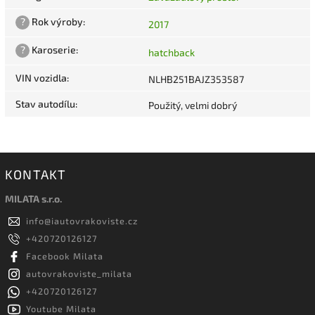
?
Rok výroby
:
2017
?
Karoserie
:
hatchback
VIN vozidla
:
NLHB251BAJZ353587
Stav autodílu
:
Použitý, velmi dobrý
KONTAKT
MILATA s.r.o.
info
@
iautovrakoviste.cz
+420720126127
Facebook Milata
autovrakoviste_milata
+420720126127
Youtube Milata