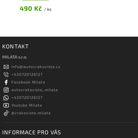
490 Kč
/ ks
KONTAKT
MILATA s.r.o.
info
@
iautovrakoviste.cz
+420720126127
Facebook Milata
autovrakoviste_milata
+420720126127
Youtube Milata
@vrakoviste.milata
INFORMACE PRO VÁS