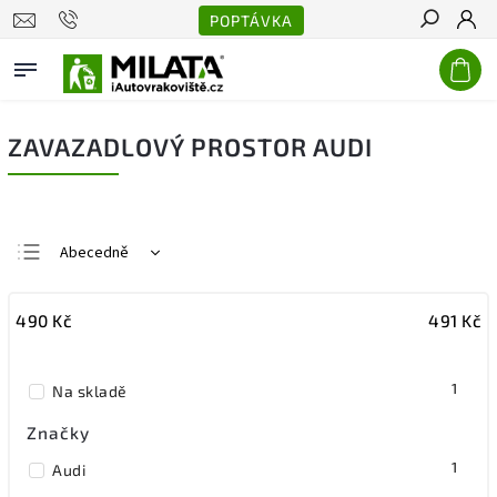
POPTÁVKA
Hledat
ZAVAZADLOVÝ PROSTOR AUDI
Abecedně
Nejlevnější
490
Kč
491
Kč
Nejdražší
Nejprodávanější
1
Na skladě
Značky
1
Audi