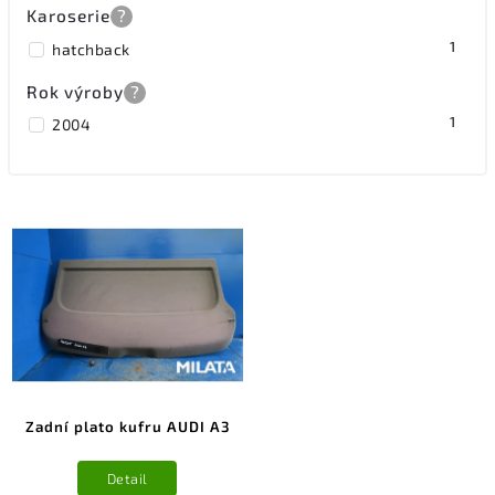
Karoserie
?
1
hatchback
Rok výroby
?
1
2004
Zadní plato kufru AUDI A3
Detail