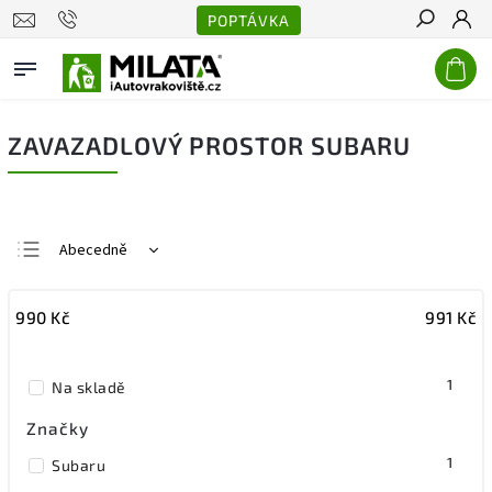
POPTÁVKA
Hledat
ZAVAZADLOVÝ PROSTOR SUBARU
Abecedně
Nejlevnější
990
Kč
991
Kč
Nejdražší
Nejprodávanější
1
Na skladě
Značky
1
Subaru