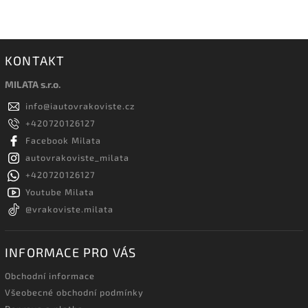
KONTAKT
MILATA s.r.o.
info
@
iautovrakoviste.cz
+420720126127
Facebook Milata
autovrakoviste_milata
+420720126127
Youtube Milata
@vrakoviste.milata
INFORMACE PRO VÁS
Obchodní informace
Všeobecné obchodní podmínky