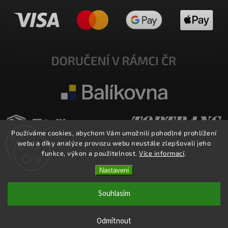
Používáme cookies, abychom Vám umožnili pohodlné prohlížení
webu a díky analýze provozu webu neustále zlepšovali jeho
funkce, výkon a použitelnost.
Více informací
.
Nastavení
Copyright 2026
E-SHOP MILATA
. Všechna práva vyhrazena.
Upravit nastavení cookies
Souhlasím
Vytvořil
Shoptet
| Design
Shoptak.cz.
Odmítnout