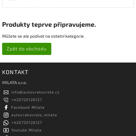
Produkty teprve připravujeme.
Můžete se ale podívat na ostatní kategorie.
Zpět do obchodu
KONTAKT
MILATA s.r.o.
info
@
iautovrakoviste.cz
+420720126127
Facebook Milata
autovrakoviste_milata
+420720126127
Youtube Milata