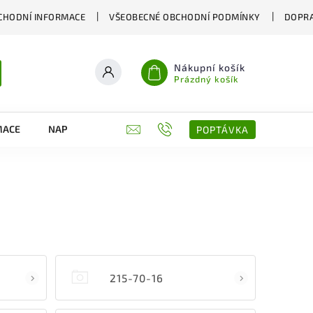
CHODNÍ INFORMACE
VŠEOBECNÉ OBCHODNÍ PODMÍNKY
DOPRA
Nákupní košík
Prázdný košík
MACE
NAPIŠTE NÁM
KONTAKTY
POPTÁVKA
215-70-16