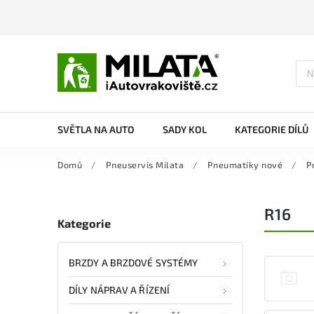
SVĚTLA NA AUTO
SADY KOL
KATEGORIE DÍLŮ
Domů
/
Pneuservis Milata
/
Pneumatiky nové
/
P
R16
Kategorie
BRZDY A BRZDOVÉ SYSTÉMY
DÍLY NÁPRAV A ŘÍZENÍ