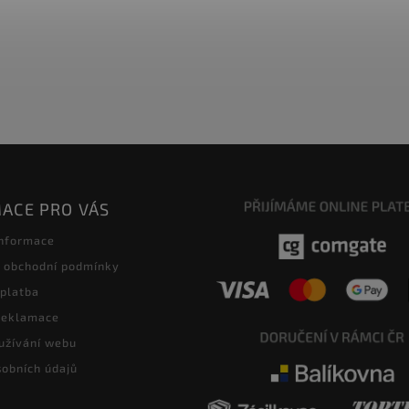
ACE PRO VÁS
informace
 obchodní podmínky
 platba
 reklamace
užívání webu
obních údajů