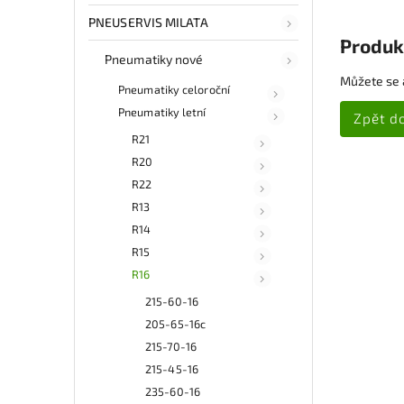
PNEUSERVIS MILATA
Produk
Pneumatiky nové
Můžete se a
Pneumatiky celoroční
Pneumatiky letní
Zpět d
R21
R20
R22
R13
R14
R15
R16
215-60-16
205-65-16c
215-70-16
215-45-16
235-60-16