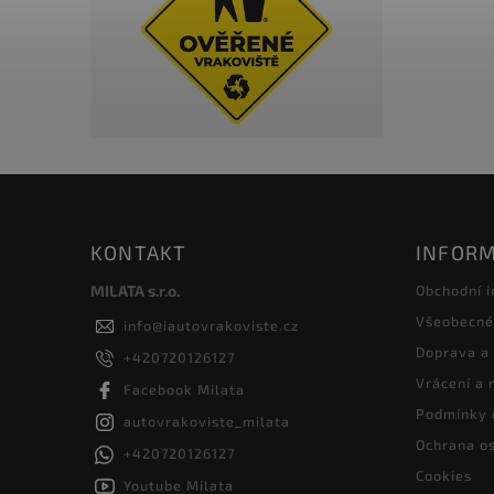
KONTAKT
INFORM
MILATA s.r.o.
Obchodní 
Všeobecné
info
@
iautovrakoviste.cz
Doprava a
+420720126127
Vrácení a
Facebook Milata
Podmínky 
autovrakoviste_milata
Ochrana os
+420720126127
Cookies
Youtube Milata