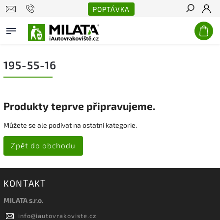
POPTÁVKA
Hledat
195-55-16
Produkty teprve připravujeme.
Můžete se ale podívat na ostatní kategorie.
Zpět do obchodu
KONTAKT
MILATA s.r.o.
info
@
iautovrakoviste.cz