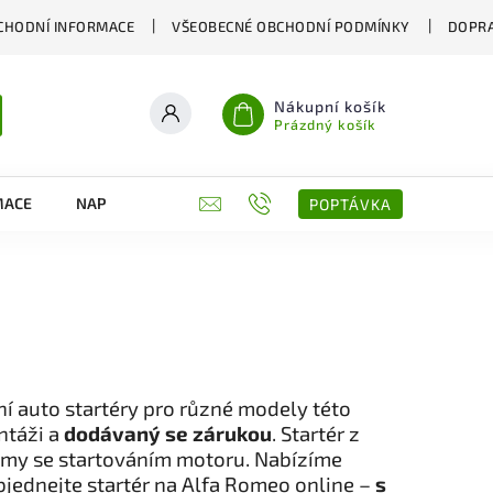
CHODNÍ INFORMACE
VŠEOBECNÉ OBCHODNÍ PODMÍNKY
DOPRA
Nákupní košík
Prázdný košík
MACE
NAPIŠTE NÁM
KONTAKTY
POPTÁVKA
 auto startéry pro různé modely této
ntáži a
dodávaný se zárukou
. Startér z
lémy se startováním motoru. Nabízíme
Objednejte startér na Alfa Romeo online –
s