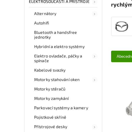
ELEKTROSOUČÁSTI A PŘÍSTROJE
rychlým
Alternátory
Autohifi
Bluetooth a handsfree
jednotky
Hybridní a elektro systémy
Elektro ovladače, páčky a
Abecedn
spínače
Kabelové svazky
Motorky stahování oken
Motorky stěračů
Motorky zamykání
Parkovací systémy a kamery
Pojistkové skříně
Přístrojové desky