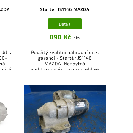
AZDA
Startér JS1146 MAZDA
Detail
890 Kč
/ ks
 díl s
Použitý kvalitní náhradní díl s
00-
garancí - Startér JS1146
ná
MAZDA. Nezbytná
hlivé
elektrosoučást pro spolehlivé
eho
startování motoru vašeho
iště,
vozidla. Startér z vrakoviště,
ný k
100% funkční a připravený k
bní
montáži. Nabízíme osobní
čení
odběr nebo rychlé doručení
stí je
přes e-shop. Samozřejmostí je
z v
garance vrácení peněz v
i.
případě nespokojenosti.