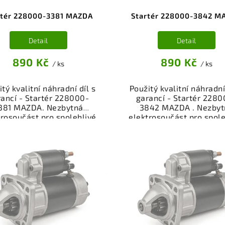
rtér 228000-3381 MAZDA
Startér 228000-3842 M
Detail
Detail
890 Kč
890 Kč
/ ks
/ ks
tý kvalitní náhradní díl s
Použitý kvalitní náhradní
ancí - Startér 228000-
garancí - Startér 2280
381 MAZDA. Nezbytná
3842 MAZDA . Nezbyt
trosoučást pro spolehlivé
elektrosoučást pro spole
artování motoru vašeho
startování motoru vaš
dla. Startér z vrakoviště,
vozidla. Startér z vrakov
% funkční a připravený k
100% funkční a připrave
ntáži. Nabízíme osobní
montáži. Nabízíme oso
ěr nebo rychlé doručení
odběr nebo rychlé doru
e-shop. Samozřejmostí je
přes e-shop. Samozřejmo
rance vrácení peněz v
garance vrácení peně
řípadě nespokojenosti.
případě nespokojenost