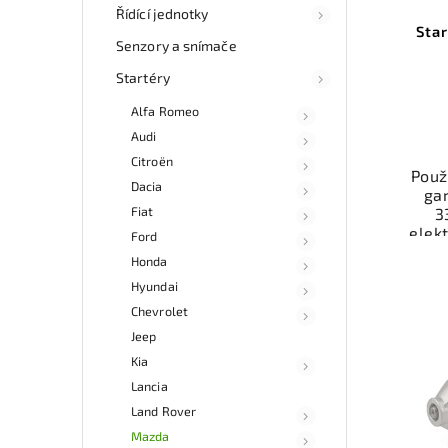
Řídící jednotky
Sta
Senzory a snímače
Startéry
Alfa Romeo
Audi
Citroën
Použi
Dacia
gar
Fiat
3
elek
Ford
st
Honda
vozi
Hyundai
100
mo
Chevrolet
odb
Jeep
přes 
Kia
ga
p
Lancia
Land Rover
Mazda