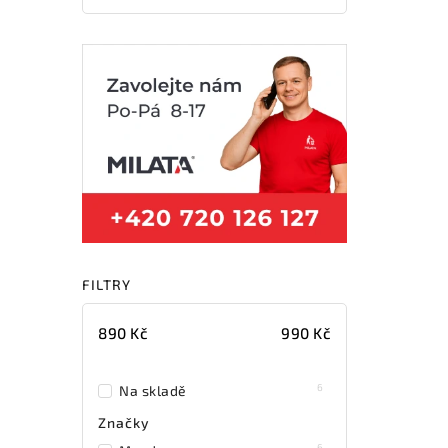
FILTRY
890
Kč
990
Kč
6
Na skladě
Značky
6