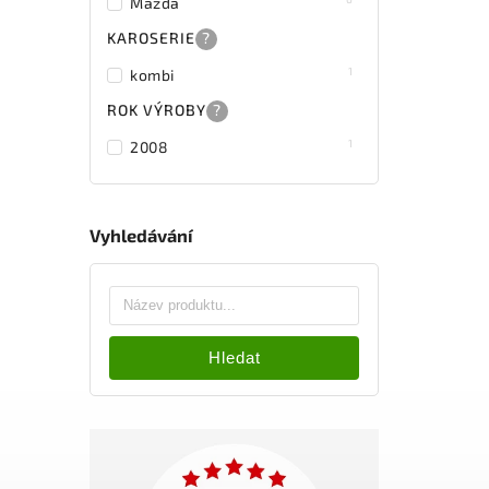
Mazda
KAROSERIE
?
1
kombi
ROK VÝROBY
?
1
2008
Vyhledávání
Hledat