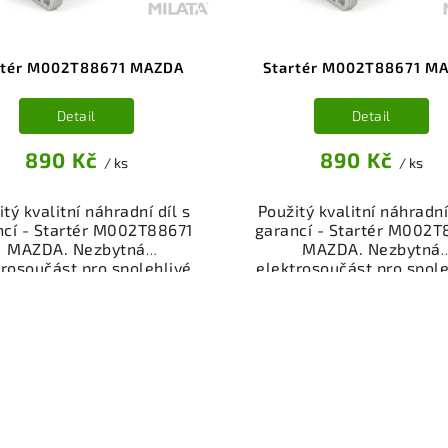
rtér M002T88671 MAZDA
Startér M002T88671 M
Detail
Detail
890 Kč
890 Kč
/ ks
/ ks
tý kvalitní náhradní díl s
Použitý kvalitní náhradní
ncí - Startér M002T88671
garancí - Startér M002T
MAZDA. Nezbytná
MAZDA. Nezbytná
trosoučást pro spolehlivé
elektrosoučást pro spole
artování motoru vašeho
startování motoru vaš
dla. Startér z vrakoviště,
vozidla. Startér z vrakov
% funkční a připravený k
100% funkční a připrave
ntáži. Nabízíme osobní
montáži. Nabízíme oso
ěr nebo rychlé doručení
odběr nebo rychlé doru
e-shop. Samozřejmostí je
přes e-shop. Samozřejmo
rance vrácení peněz v
garance vrácení peně
řípadě nespokojenosti.
případě nespokojenost