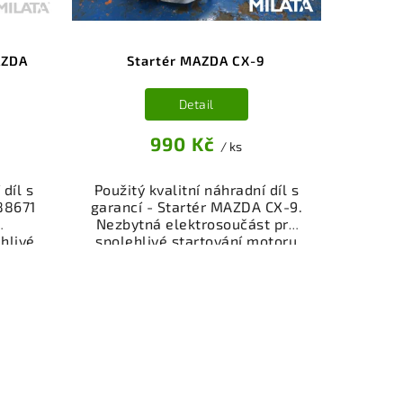
AZDA
Startér MAZDA CX-9
Detail
990 Kč
/ ks
 díl s
Použitý kvalitní náhradní díl s
88671
garancí - Startér MAZDA CX-9.
Nezbytná elektrosoučást pro
hlivé
spolehlivé startování motoru
eho
vašeho vozidla. Startér z
iště,
vrakoviště, 100% funkční a
ný k
připravený k montáži.
bní
Nabízíme osobní odběr nebo
čení
rychlé doručení přes e-shop.
stí je
Samozřejmostí je garance
z v
vrácení peněz v případě
i.
nespokojenosti.