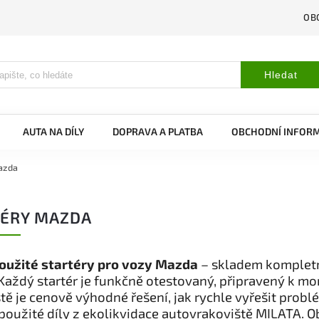
OB
Hledat
AUTA NA DÍLY
DOPRAVA A PLATBA
OBCHODNÍ INFOR
azda
TÉRY MAZDA
oužité startéry pro vozy Mazda
– skladem kompletní
Každý startér je funkčně otestovaný, připravený k mo
tě je cenově výhodné řešení, jak rychle vyřešit prob
 použité díly z ekolikvidace autovrakoviště MILATA. 