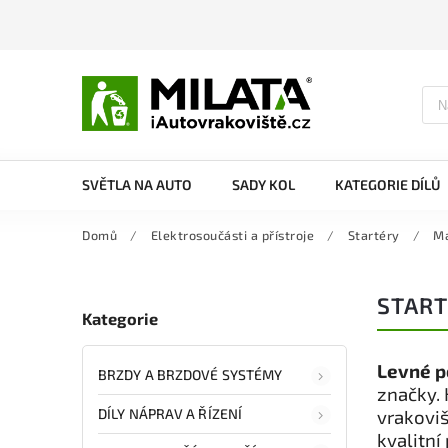
SVĚTLA NA AUTO
SADY KOL
KATEGORIE DÍLŮ
Domů
/
Elektrosoučásti a přístroje
/
Startéry
/
M
STAR
Kategorie
Levné p
BRZDY A BRZDOVÉ SYSTÉMY
značky. 
DÍLY NÁPRAV A ŘÍZENÍ
vrakoviš
kvalitní