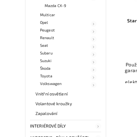
Mazda CX-9
Multicar
Sta
Opel
Peugeot
Renault
Seat
Subaru
Suzuki
Použi
Škoda
gara
Toyota
elek
Volkswagen
st
vozi
Vnitřní osvětlení
100
Volantové kroužky
mo
odb
Zapalování
přes 
ga
INTERIÉROVÉ DÍLY
p