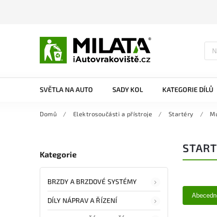
SVĚTLA NA AUTO
SADY KOL
KATEGORIE DÍLŮ
Domů
/
Elektrosoučásti a přístroje
/
Startéry
/
Mu
START
Kategorie
BRZDY A BRZDOVÉ SYSTÉMY
Abecedn
DÍLY NÁPRAV A ŘÍZENÍ