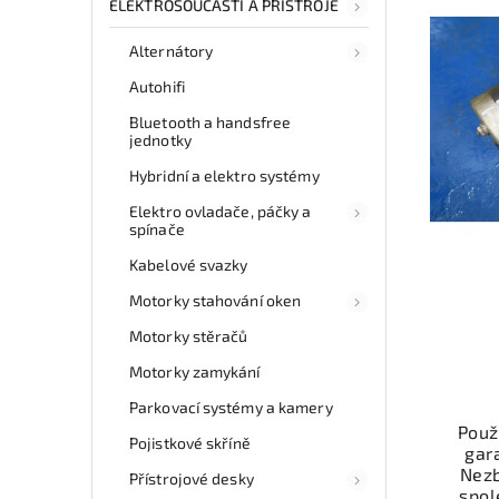
ELEKTROSOUČÁSTI A PŘÍSTROJE
Alternátory
Autohifi
Bluetooth a handsfree
jednotky
Hybridní a elektro systémy
Elektro ovladače, páčky a
spínače
Kabelové svazky
Motorky stahování oken
Motorky stěračů
Motorky zamykání
Parkovací systémy a kamery
Použi
Pojistkové skříně
gar
Nezb
Přístrojové desky
spol