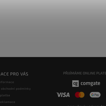
ACE PRO VÁS
informace
 obchodní podmínky
 platba
 reklamace