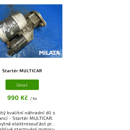
Startér MULTICAR
Detail
990 Kč
/ ks
tý kvalitní náhradní díl s
ancí - Startér MULTICAR.
ytná elektrosoučást pro
ehlivé startování motoru