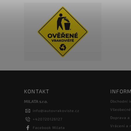
KONTAKT
INFORM
MILATA s.r.o.
Obchodní 
Všeobecné
info
@
iautovrakoviste.cz
Doprava a
+420720126127
Vrácení a
Facebook Milata