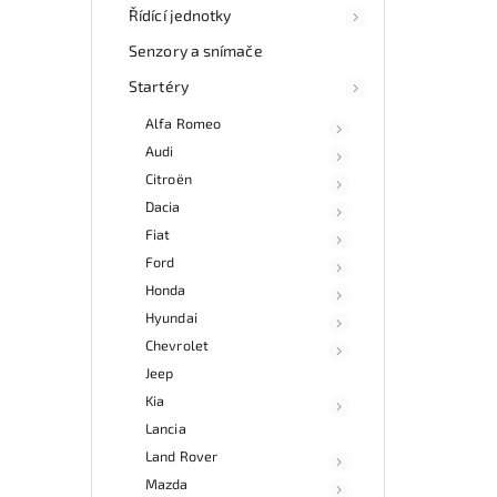
Řídící jednotky
va
vra
Senzory a snímače
Nab
Startéry
rych
Sa
Alfa Romeo
v
Audi
Citroën
Dacia
Fiat
Ford
Honda
Hyundai
Chevrolet
Jeep
Kia
Lancia
Land Rover
Mazda