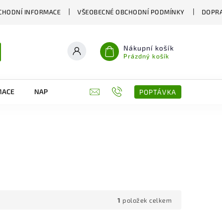
CHODNÍ INFORMACE
VŠEOBECNÉ OBCHODNÍ PODMÍNKY
DOPRA
Nákupní košík
Prázdný košík
MACE
NAPIŠTE NÁM
KONTAKTY
POPTÁVKA
1
položek celkem