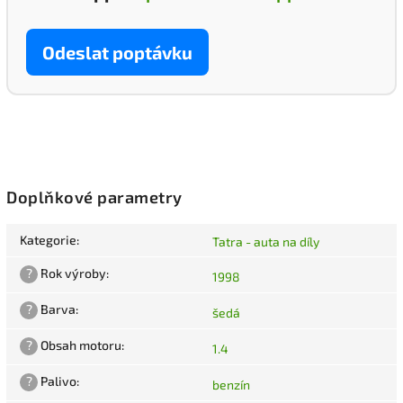
Odeslat poptávku
Doplňkové parametry
Kategorie
:
Tatra - auta na díly
?
Rok výroby
:
1998
?
Barva
:
šedá
?
Obsah motoru
:
1.4
?
Palivo
:
benzín