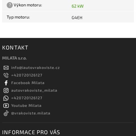
?
Výkon motoru
:
62 kW
Typ motoru
:
G4EH
KONTAKT
MILATA s.r.o.
info
@
iautovrakoviste.cz
+420720126127
Facebook Milata
autovrakoviste_milata
+420720126127
Youtube Milata
@vrakoviste.milata
INFORMACE PRO VÁS