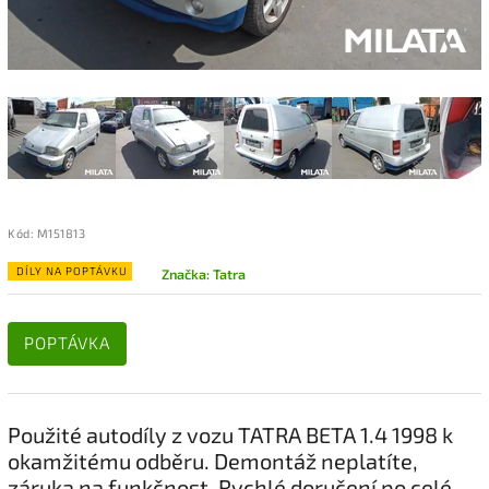
Kód:
M151813
DÍLY NA POPTÁVKU
Značka:
Tatra
POPTÁVKA
Použité autodíly z vozu TATRA BETA 1.4 1998 k
okamžitému odběru. Demontáž neplatíte,
záruka na funkčnost. Rychlé doručení po celé