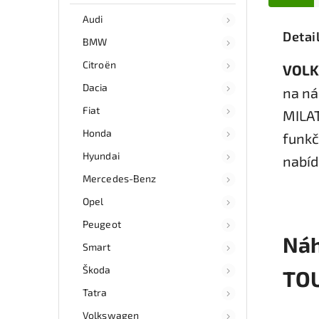
Audi
Detai
BMW
Citroën
VOLK
Dacia
na ná
Fiat
MILAT
Honda
funkč
Hyundai
nabíd
Mercedes-Benz
Opel
Peugeot
Náh
Smart
Škoda
TOU
Tatra
Volkswagen