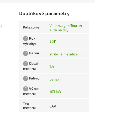
Doplňkové parametry
i
Volkswagen Touran -
Kategorie
:
auta na díly
?
Rok
2011
výroby
:
?
Barva
:
stříbrná metalíza
?
Obsah
1.4
motoru
:
?
Palivo
:
benzín
?
Výkon
103 kW
motoru
:
Typ
CAV
motoru
: