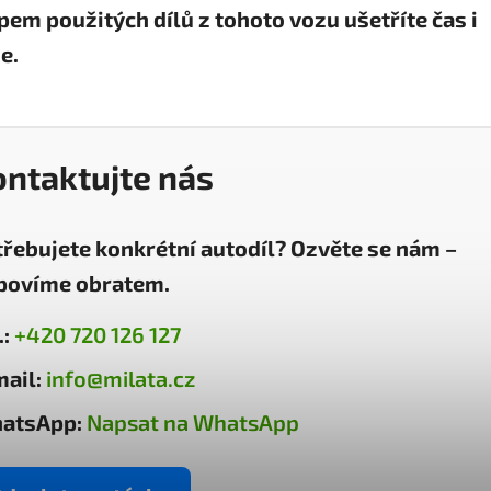
em použitých dílů z tohoto vozu ušetříte čas i
e.
ontaktujte nás
třebujete konkrétní autodíl? Ozvěte se nám –
povíme obratem.
.:
+420 720 126 127
ail:
info@milata.cz
atsApp:
Napsat na WhatsApp