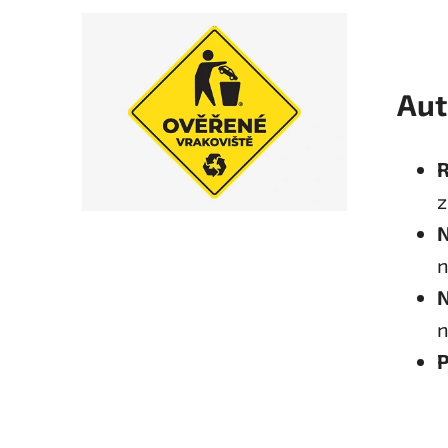
Aut
R
z
N
n
N
n
P