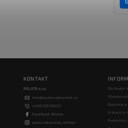
O
KONTAKT
INFORM
MILATA s.r.o.
Obchodní 
Všeobecné
info
@
iautovrakoviste.cz
Doprava a
+420720126127
Vrácení a
Facebook Milata
Podmínky 
autovrakoviste_milata