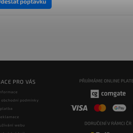
deslat poptávku
ACE PRO VÁS
informace
 obchodní podmínky
 platba
 reklamace
užívání webu