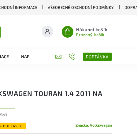
CHODNÍ INFORMACE
VŠEOBECNÉ OBCHODNÍ PODMÍNKY
DOPRA
Nákupní košík
Prázdný košík
MACE
NAPIŠTE NÁM
KONTAKTY
POPTÁVKA
KSWAGEN TOURAN 1.4 2011 NA
2343
Značka:
Volkswagen
NA POPTÁVKU