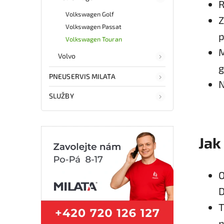
R
Volkswagen Golf
Z
Volkswagen Passat
p
Volkswagen Touran
M
Volvo
g
PNEUSERVIS MILATA
N
SLUŽBY
Jak
O
D
T
n