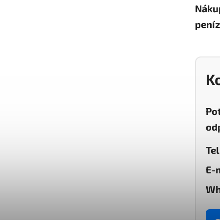
Nákup
peníz
K
Po
od
Tel
E-m
Wh