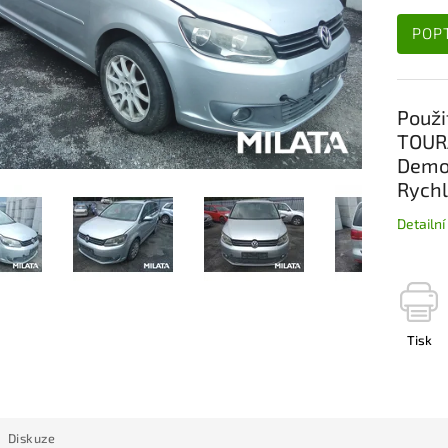
POP
Použi
TOURA
Demon
Rychl
Detailn
Tisk
Diskuze