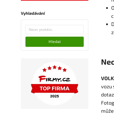
O
Vyhledávání
c
D
z
Hledat
Neo
VOLK
vozu 
dotaz
Fotog
může l