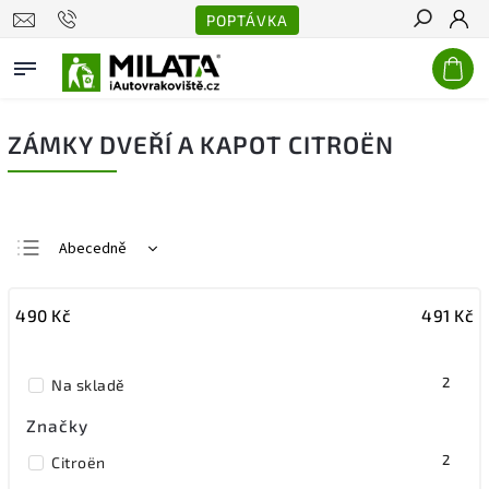
POPTÁVKA
Hledat
ZÁMKY DVEŘÍ A KAPOT CITROËN
Abecedně
Nejlevnější
490
Kč
491
Kč
Nejdražší
Nejprodávanější
2
Na skladě
Značky
2
Citroën