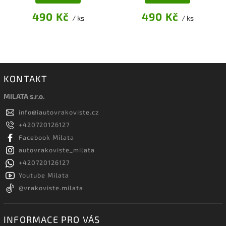
490 Kč
490 Kč
/ ks
/ ks
KONTAKT
MILATA s.r.o.
info
@
iautovrakoviste.cz
+420720126127
Facebook Milata
autovrakoviste_milata
+420720126127
Youtube Milata
@vrakoviste.milata
INFORMACE PRO VÁS