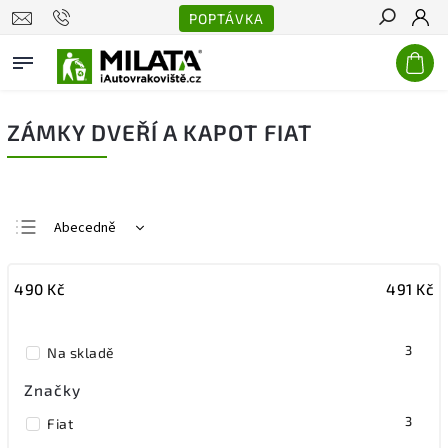
POPTÁVKA
Hledat
ZÁMKY DVEŘÍ A KAPOT FIAT
Abecedně
Nejlevnější
490
Kč
491
Kč
Nejdražší
Nejprodávanější
3
Na skladě
Značky
3
Fiat