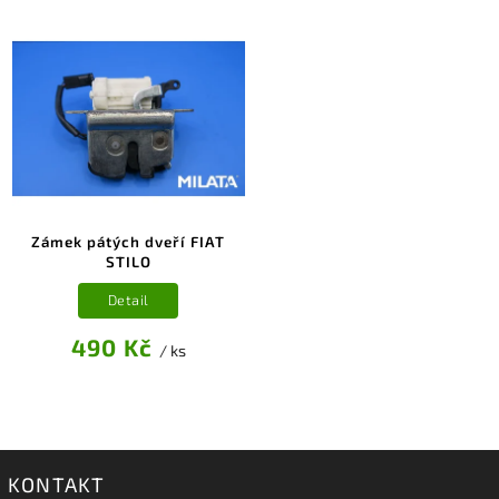
Zámek pátých dveří FIAT
STILO
Detail
490 Kč
/ ks
KONTAKT