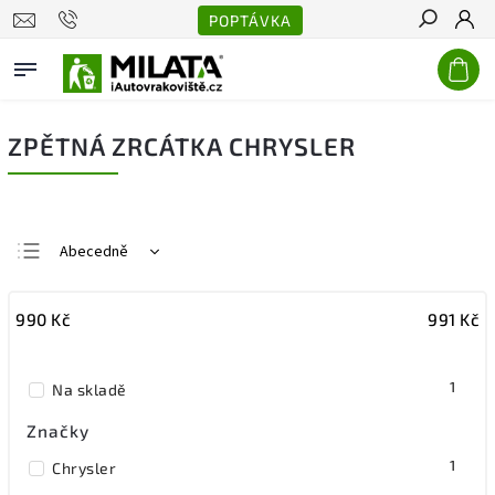
POPTÁVKA
Hledat
ZPĚTNÁ ZRCÁTKA CHRYSLER
Abecedně
Nejlevnější
990
Kč
991
Kč
Nejdražší
Nejprodávanější
1
Na skladě
Značky
1
Chrysler