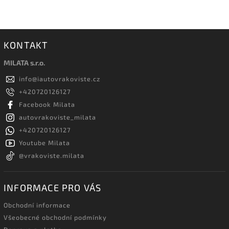
KONTAKT
MILATA s.r.o.
info
@
iautovrakoviste.cz
+420720126127
Facebook Milata
autovrakoviste_milata
+420720126127
Youtube Milata
@vrakoviste.milata
INFORMACE PRO VÁS
Obchodní informace
Všeobecné obchodní podmínky