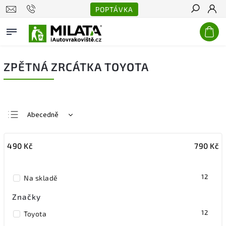
POPTÁVKA
Hledat
ZPĚTNÁ ZRCÁTKA TOYOTA
Abecedně
Nejlevnější
490
Kč
790
Kč
Nejdražší
Nejprodávanější
12
Na skladě
Značky
12
Toyota