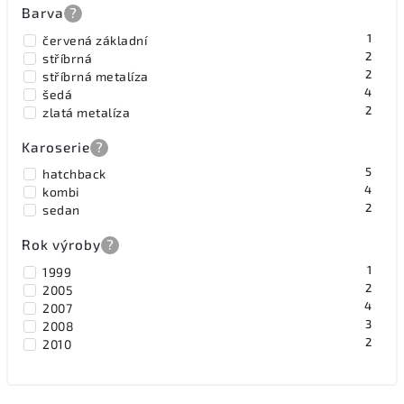
Barva
?
1
červená základní
2
stříbrná
2
stříbrná metalíza
4
šedá
2
zlatá metalíza
Karoserie
?
5
hatchback
4
kombi
2
sedan
Rok výroby
?
1
1999
2
2005
4
2007
3
2008
2
2010