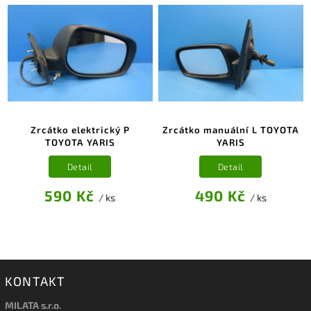
Zrcátko elektrický P
Zrcátko manuální L TOYOTA
TOYOTA YARIS
YARIS
Detail
Detail
590 Kč
490 Kč
/ ks
/ ks
KONTAKT
MILATA s.r.o.