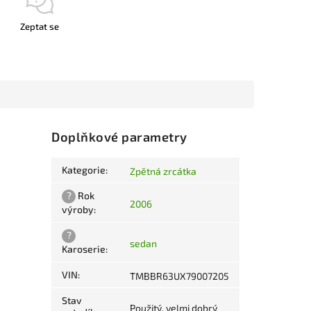
Zeptat se
Doplňkové parametry
Kategorie
:
Zpětná zrcátka
?
Rok
2006
výroby
:
?
sedan
Karoserie
:
VIN
:
TMBBR63UX79007205
Stav
Použitý, velmi dobrý