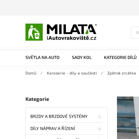
SVĚTLA NA AUTO
SADY KOL
KATEGORIE DÍLŮ
Domů
/
Karoserie - díly a součásti
/
Zpětná zrcátka
Kategorie
BRZDY A BRZDOVÉ SYSTÉMY
DÍLY NÁPRAV A ŘÍZENÍ