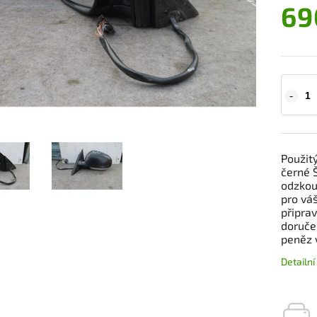
69
Použitý
černé 
odzkouš
pro váš
připra
doruče
peněz 
Detailn