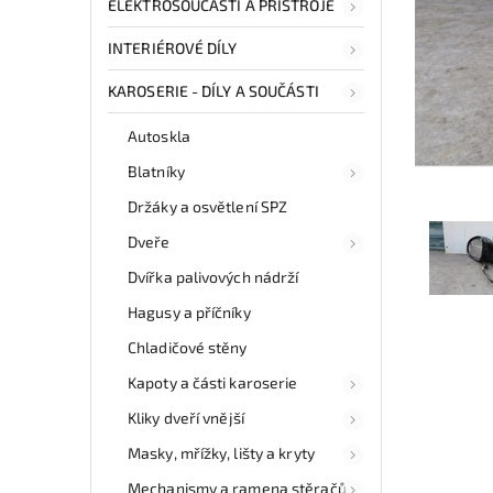
ELEKTROSOUČÁSTI A PŘÍSTROJE
INTERIÉROVÉ DÍLY
KAROSERIE - DÍLY A SOUČÁSTI
Autoskla
Blatníky
Držáky a osvětlení SPZ
Dveře
Dvířka palivových nádrží
Hagusy a příčníky
Chladičové stěny
Kapoty a části karoserie
Kliky dveří vnější
Masky, mřížky, lišty a kryty
Mechanismy a ramena stěračů