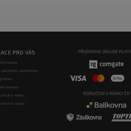
ACE PRO VÁS
informace
 obchodní podmínky
 platba
 reklamace
užívání webu
obních údajů