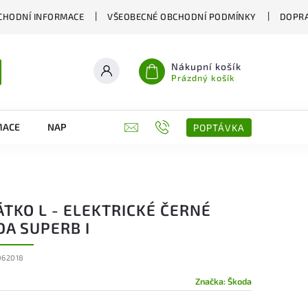
CHODNÍ INFORMACE
VŠEOBECNÉ OBCHODNÍ PODMÍNKY
DOPRA
Nákupní košík
Prázdný košík
MACE
NAPIŠTE NÁM
KONTAKTY
POPTÁVKA
TKO L - ELEKTRICKÉ ČERNÉ
DA SUPERB I
062018
Značka:
Škoda