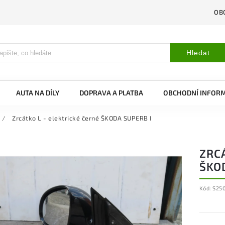
OB
Hledat
AUTA NA DÍLY
DOPRAVA A PLATBA
OBCHODNÍ INFOR
/
Zrcátko L - elektrické černé ŠKODA SUPERB I
ZRCÁ
ŠKO
Kód:
S25