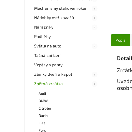
Mechanismy stahování oken
Nádobky ostřikovačů
Nárazníky
Podběhy
Popis
Světla na auto
Tažná zařízení
Detai
Vzpěry a panty
Zrcát
Zámky dveří a kapot
Uvede
Zpětná zrcátka
osobn
Audi
BMW
Citroën
Dacia
Fiat
Ford