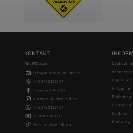
KONTAKT
INFORM
MILATA s.r.o.
Obchodní 
Všeobecné
info
@
iautovrakoviste.cz
Doprava a
+420720126127
Vrácení a
Facebook Milata
Podmínky 
autovrakoviste_milata
Ochrana os
+420720126127
Cookies
Youtube Milata
Kontakty
@vrakoviste.milata