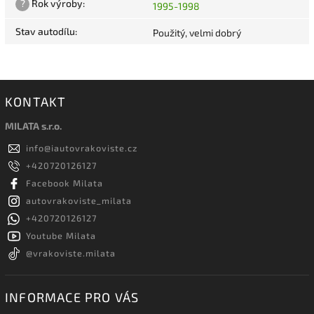
?
Rok výroby
:
1995-1998
Stav autodílu
:
Použitý, velmi dobrý
KONTAKT
MILATA s.r.o.
info
@
iautovrakoviste.cz
+420720126127
Facebook Milata
autovrakoviste_milata
+420720126127
Youtube Milata
@vrakoviste.milata
INFORMACE PRO VÁS