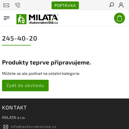
POPTÁVKA
Hledat
245-40-20
Produkty teprve připravujeme.
Můžete se ale podívat na ostatní kategorie.
Zpět do obchodu
KONTAKT
MILATA s.r.o.
info
@
iautovrakoviste.cz