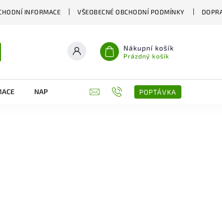
CHODNÍ INFORMACE
VŠEOBECNÉ OBCHODNÍ PODMÍNKY
DOPRA
Nákupní košík
Prázdný košík
MACE
NAPIŠTE NÁM
KONTAKTY
POPTÁVKA