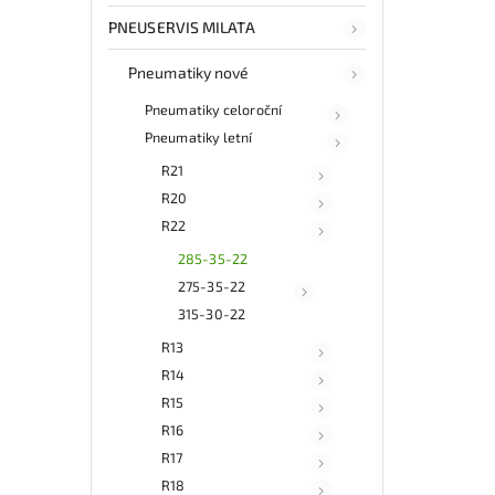
PNEUSERVIS MILATA
Pneumatiky nové
Pneumatiky celoroční
Pneumatiky letní
R21
R20
R22
285-35-22
275-35-22
315-30-22
R13
R14
R15
R16
R17
R18