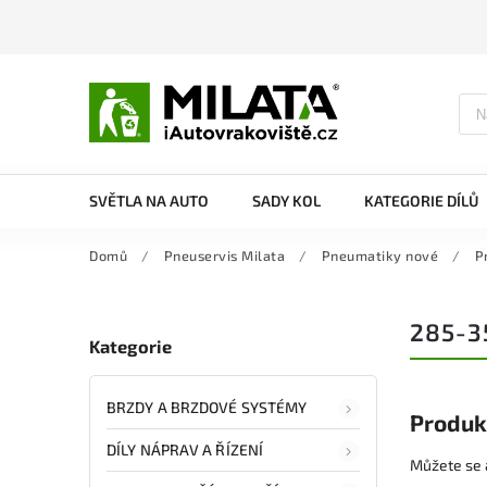
SVĚTLA NA AUTO
SADY KOL
KATEGORIE DÍLŮ
Domů
/
Pneuservis Milata
/
Pneumatiky nové
/
P
285-3
Kategorie
BRZDY A BRZDOVÉ SYSTÉMY
Produk
DÍLY NÁPRAV A ŘÍZENÍ
Můžete se a