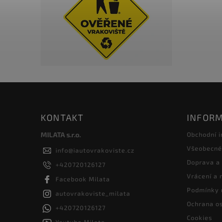
KONTAKT
INFORM
MILATA s.r.o.
Obchodní 
Všeobecné
info
@
iautovrakoviste.cz
Doprava a
+420720126127
Vrácení a
Facebook Milata
Podmínky 
autovrakoviste_milata
Ochrana os
+420720126127
Cookies