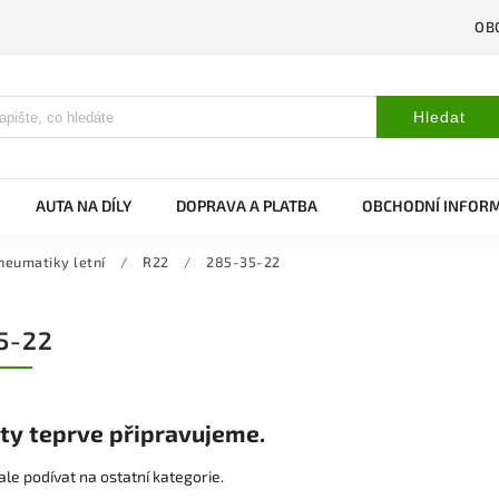
OB
Hledat
AUTA NA DÍLY
DOPRAVA A PLATBA
OBCHODNÍ INFOR
neumatiky letní
/
R22
/
285-35-22
5-22
ty teprve připravujeme.
le podívat na ostatní kategorie.