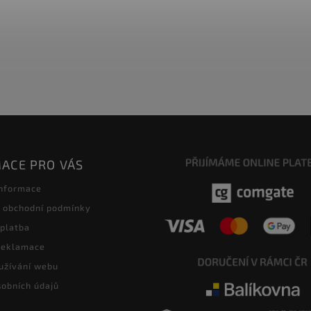
ACE PRO VÁS
informace
 obchodní podmínky
 platba
 reklamace
užívání webu
obních údajů