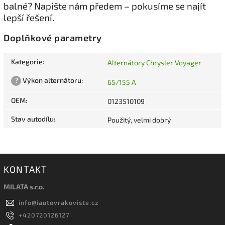
balné? Napište nám předem – pokusíme se najít
lepší řešení.
Doplňkové parametry
Kategorie
:
Alternátory Chrysler Voyager
?
Výkon alternátoru
:
65/155 A
OEM
:
0123510109
Stav autodílu
:
Použitý, velmi dobrý
KONTAKT
MILATA s.r.o.
info
@
iautovrakoviste.cz
+420720126127