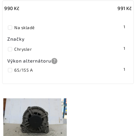
990
Kč
991
Kč
Nejdražší
Nejprodávanější
1
Na skladě
Značky
1
Chrysler
Výkon alternátoru
?
1
65/155 A