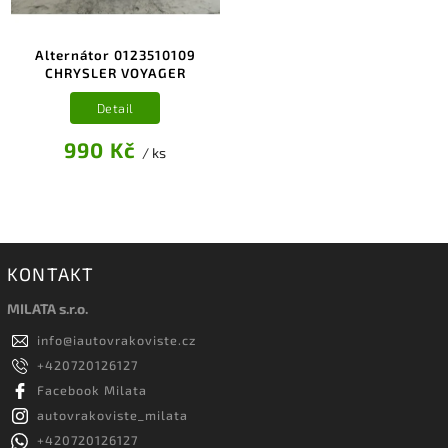
Alternátor 0123510109
CHRYSLER VOYAGER
Detail
990 Kč
/ ks
KONTAKT
MILATA s.r.o.
info
@
iautovrakoviste.cz
+420720126127
Facebook Milata
autovrakoviste_milata
+420720126127