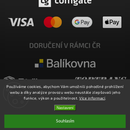
Používáme cookies, abychom Vám umožnili pohodlné prohlížení
webu a díky analýze provozu webu neustále zlepšovali jeho
funkce, výkon a použitelnost.
Více informací
.
Nastavení
Copyright 2026
E-SHOP MILATA
. Všechna práva vyhrazena.
Upravit nastavení cookies
Souhlasím
Vytvořil
Shoptet
| Design
Shoptak.cz.