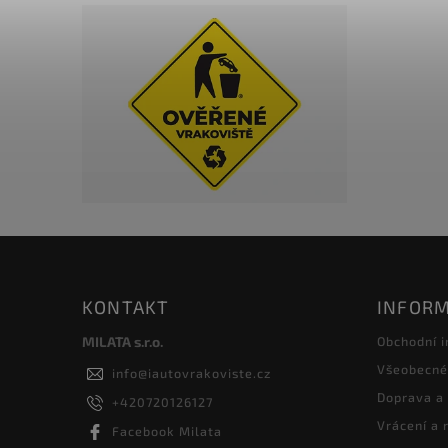
KONTAKT
INFORM
MILATA s.r.o.
Obchodní 
Všeobecné
info
@
iautovrakoviste.cz
Doprava a
+420720126127
Vrácení a
Facebook Milata