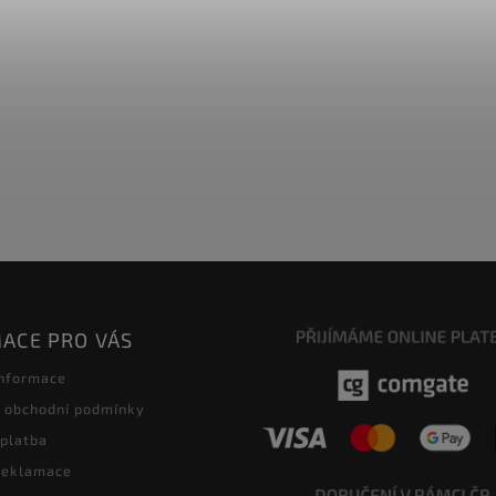
ACE PRO VÁS
informace
 obchodní podmínky
 platba
 reklamace