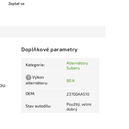
Zeptat se
Doplňkové parametry
Alternátory
Kategorie
:
Subaru
?
Výkon
90 A
alternátoru
:
kou
OEM
:
23700AA510
Použitý, velmi
Stav autodílu
:
dobrý