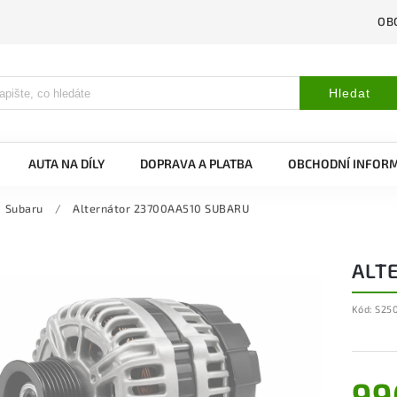
OB
Hledat
AUTA NA DÍLY
DOPRAVA A PLATBA
OBCHODNÍ INFOR
Subaru
/
Alternátor 23700AA510 SUBARU
ALT
Kód:
S25
99