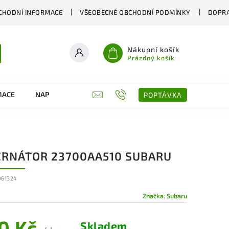
CHODNÍ INFORMACE
VŠEOBECNÉ OBCHODNÍ PODMÍNKY
DOPRA
Nákupní košík
Prázdný košík
MACE
NAPIŠTE NÁM
KONTAKTY
POPTÁVKA
ERNÁTOR 23700AA510 SUBARU
061324
Značka:
Subaru
0 Kč
Skladem