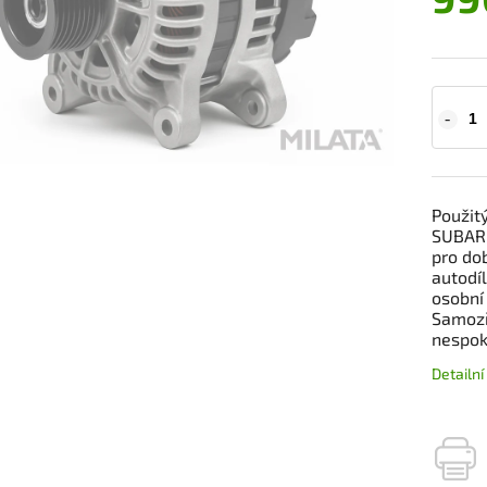
Použit
SUBARU
pro dob
autodíl
osobní
Samozř
nespok
Detailn