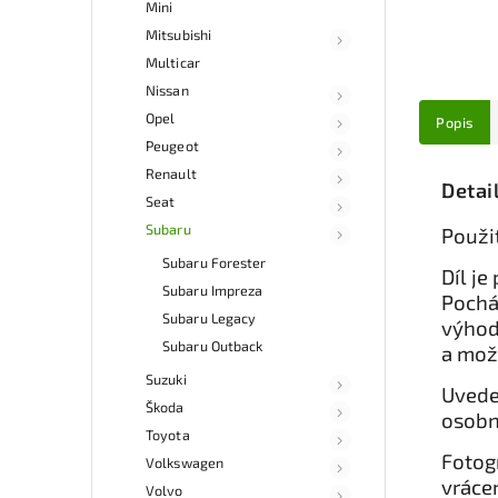
Mini
Mitsubishi
Multicar
Nissan
Opel
Popis
Peugeot
Renault
Detai
Seat
Subaru
Použi
Subaru Forester
Díl je
Subaru Impreza
Pochá
Subaru Legacy
výhod
Subaru Outback
a mož
Suzuki
Uvede
Škoda
osobn
Toyota
Fotog
Volkswagen
vrácen
Volvo