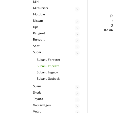
Mini
Mitsubishi
Multicar
P
Nissan
Opel
IMPR
Peugeot
Renault
ele
b
Seat
Ově
Subaru
vr
mo
Subaru Forester
odb
Subaru Impreza
přes 
Subaru Legacy
ga
p
Subaru Outback
Suzuki
Škoda
Toyota
Volkswagen
Volvo