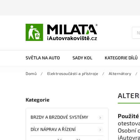
SVĚTLA NA AUTO
SADY KOL
KATEGORIE DÍLŮ
Domů
/
Elektrosoučásti a přístroje
/
Alternátory
/
ALTER
Kategorie
Použité
BRZDY A BRZDOVÉ SYSTÉMY
otestova
DÍLY NÁPRAV A ŘÍZENÍ
Osobní 
iAutovra