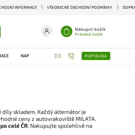
CHODNÍ INFORMACE
VŠEOBECNÉ OBCHODNÍ PODMÍNKY
DOPRA
Nákupní košík
Prázdný košík
MACE
NAPIŠTE NÁM
KONTAKTY
POPTÁVKA
 díly skladem. Každý alternátor je
výhodné ceny z autovrakoviště MILATA.
 po celé ČR
. Nakupujte spolehlivě na