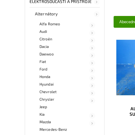
ELEKTROSOUČÁSTI A PŘÍSTROJE
Alternátory
Abecedn
Alfa Romeo
Audi
Citroën
Dacia
Daewoo
Fiat
Ford
Honda
Hyundai
Chevrolet
Chrysler
Jeep
A
SU
Kia
Mazda
Mercedes-Benz