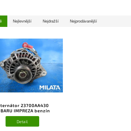
ě
Nejlevnější
Nejdražší
Nejprodávanější
lternátor 23700AA430
BARU IMPREZA benzín
Detail