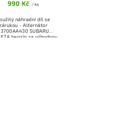
990 Kč
/ ks
oužitý náhradní díl se
zárukou - Alternátor
23700AA430 SUBARU
EZA benzín za výhodnou
cenu. Spolehlivá
ktrosoučást pro dobíjení
aterie vašeho vozidla.
řený a funkční autodíl z
akoviště, připravený k
ntáži. Nabízíme osobní
ěr nebo rychlé doručení
e-shop. Samozřejmostí je
rance vrácení peněz v
řípadě nespokojenosti.