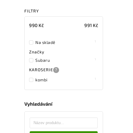
FILTRY
990
Kč
991
Kč
1
Na skladě
Značky
1
Subaru
KAROSERIE
?
1
kombi
Vyhledávání