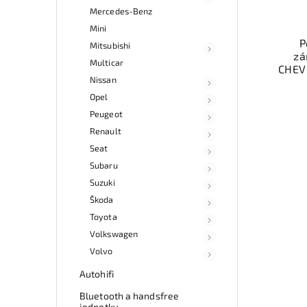
Mercedes-Benz
Mini
P
Mitsubishi
zá
Multicar
CHEV
Nissan
ele
Opel
b
Peugeot
Ově
Renault
vr
mo
Seat
odb
Subaru
přes 
Suzuki
ga
p
Škoda
Toyota
Volkswagen
Volvo
Autohifi
Bluetooth a handsfree
jednotky