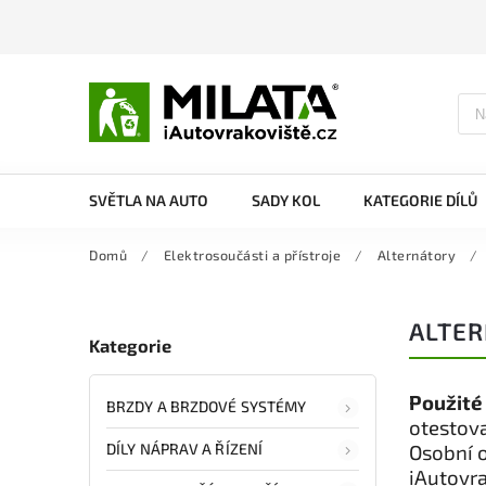
SVĚTLA NA AUTO
SADY KOL
KATEGORIE DÍLŮ
Domů
/
Elektrosoučásti a přístroje
/
Alternátory
/
ALTER
Kategorie
Použité
BRZDY A BRZDOVÉ SYSTÉMY
otestova
DÍLY NÁPRAV A ŘÍZENÍ
Osobní 
iAutovra