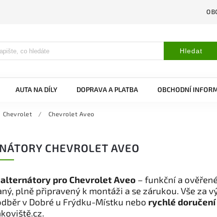
OB
Hledat
AUTA NA DÍLY
DOPRAVA A PLATBA
OBCHODNÍ INFOR
Chevrolet
/
Chevrolet Aveo
NÁTORY CHEVROLET AVEO
 alternátory pro Chevrolet Aveo
– funkční a ověřené
ný, plně připravený k montáži a se zárukou. Vše za 
odběr v Dobré u Frýdku-Místku nebo
rychlé doručení
koviště.cz.