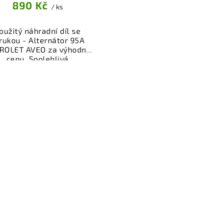
890 Kč
/ ks
oužitý náhradní díl se
rukou - Alternátor 95A
ROLET AVEO za výhodnou
cenu. Spolehlivá
ktrosoučást pro dobíjení
aterie vašeho vozidla.
řený a funkční autodíl z
akoviště, připravený k
ntáži. Nabízíme osobní
ěr nebo rychlé doručení
e-shop. Samozřejmostí je
rance vrácení peněz v
řípadě nespokojenosti.