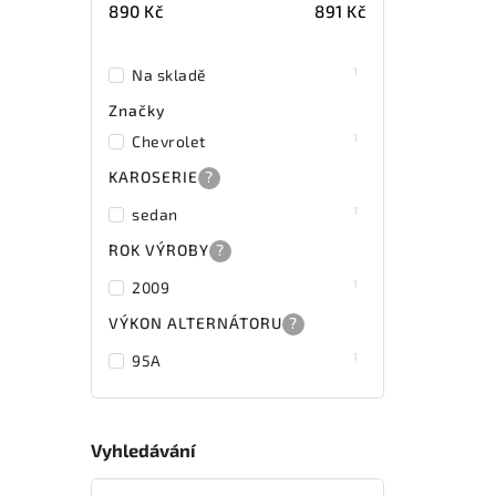
890
Kč
891
Kč
1
Na skladě
Značky
1
Chevrolet
KAROSERIE
?
1
sedan
ROK VÝROBY
?
1
2009
VÝKON ALTERNÁTORU
?
1
95A
Vyhledávání