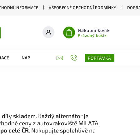
CHODNÍ INFORMACE
VŠEOBECNÉ OBCHODNÍ PODMÍNKY
DOPRA
Nákupní košík
Prázdný košík
MACE
NAPIŠTE NÁM
KONTAKTY
POPTÁVKA
 díly skladem. Každý alternátor je
výhodné ceny z autovrakoviště MILATA.
 po celé ČR
. Nakupujte spolehlivě na