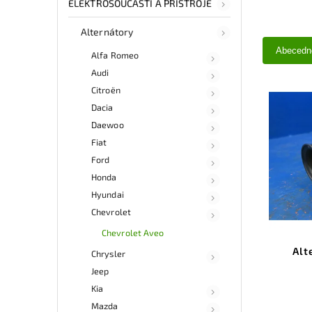
ELEKTROSOUČÁSTI A PŘÍSTROJE
Alternátory
Abecedn
Alfa Romeo
Audi
Citroën
Dacia
Daewoo
Fiat
Ford
Honda
Hyundai
Chevrolet
Chevrolet Aveo
Alt
Chrysler
Jeep
Kia
Mazda