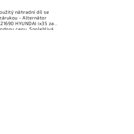
oužitý náhradní díl se
zárukou - Alternátor
21690 HYUNDAI ix35 za
odnou cenu. Spolehlivá
ktrosoučást pro dobíjení
aterie vašeho vozidla.
řený a funkční autodíl z
akoviště, připravený k
ntáži. Nabízíme osobní
ěr nebo rychlé doručení
e-shop. Samozřejmostí je
rance vrácení peněz v
řípadě nespokojenosti.