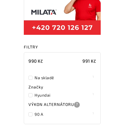
FILTRY
990
Kč
991
Kč
1
Na skladě
Značky
1
Hyundai
VÝKON ALTERNÁTORU
?
1
90 A