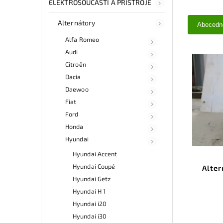
ELEKTROSOUČÁSTI A PŘÍSTROJE
Alternátory
Abecedn
Alfa Romeo
Audi
Citroën
Dacia
Daewoo
Fiat
Ford
Honda
Hyundai
Hyundai Accent
Hyundai Coupé
Alte
Hyundai Getz
Hyundai H 1
Hyundai i20
Hyundai i30