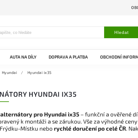
OB
Hledat
AUTA NA DÍLY
DOPRAVA A PLATBA
OBCHODNÍ INFOR
Hyundai
/
Hyundai ix35
NÁTORY HYUNDAI IX35
 alternátory pro Hyundai ix35
– funkční a ověřené dí
pravený k montáži a se zárukou. Vše za výhodné ceny
 Frýdku-Místku nebo
rychlé doručení po celé ČR
. Na