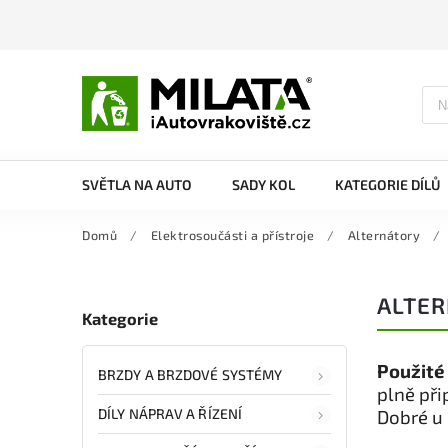
SVĚTLA NA AUTO
SADY KOL
KATEGORIE DÍLŮ
Domů
/
Elektrosoučásti a přístroje
/
Alternátory
/
ALTER
Kategorie
Použité
BRZDY A BRZDOVÉ SYSTÉMY
plně při
DÍLY NÁPRAV A ŘÍZENÍ
Dobré u