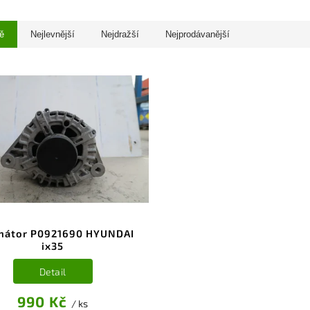
ě
Nejlevnější
Nejdražší
Nejprodávanější
rnátor P0921690 HYUNDAI
ix35
Detail
990 Kč
/ ks