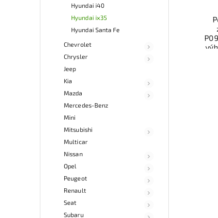
Hyundai i40
Hyundai ix35
P
Hyundai Santa Fe
P09
Chevrolet
výh
ele
Chrysler
b
Jeep
Ově
Kia
vr
mo
Mazda
odb
Mercedes-Benz
přes 
Mini
ga
Mitsubishi
p
Multicar
Nissan
Opel
Peugeot
Renault
Seat
Subaru