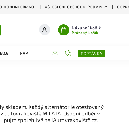
CHODNÍ INFORMACE
VŠEOBECNÉ OBCHODNÍ PODMÍNKY
DOPRA
Nákupní košík
Prázdný košík
MACE
NAPIŠTE NÁM
KONTAKTY
POPTÁVKA
ly skladem. Každý alternátor je otestovaný,
 z autovrakoviště MILATA. Osobní odběr v
kupujte spolehlivě na iAutovrakoviště.cz.