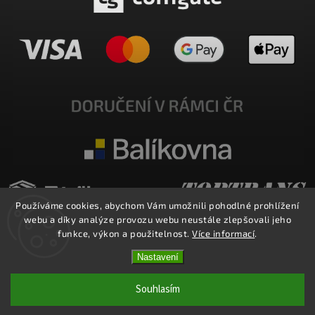
Používáme cookies, abychom Vám umožnili pohodlné prohlížení
webu a díky analýze provozu webu neustále zlepšovali jeho
funkce, výkon a použitelnost.
Více informací
.
Nastavení
Copyright 2026
E-SHOP MILATA
. Všechna práva vyhrazena.
Upravit nastavení cookies
Souhlasím
Vytvořil
Shoptet
| Design
Shoptak.cz.