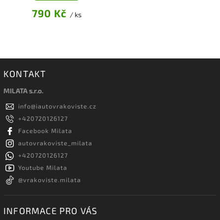
790 Kč
/ ks
KONTAKT
MILATA s.r.o.
info
@
iautovrakoviste.cz
+420720126127
Facebook Milata
autovrakoviste_milata
+420720126127
Youtube Milata
@vrakoviste.milata
INFORMACE PRO VÁS