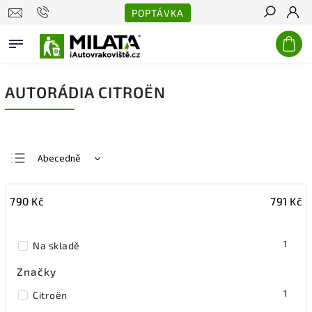
POPTÁVKA
Hledat
AUTORÁDIA CITROËN
Abecedně
Nejlevnější
790
Kč
791
Kč
Nejdražší
Nejprodávanější
1
Na skladě
Značky
1
Citroën