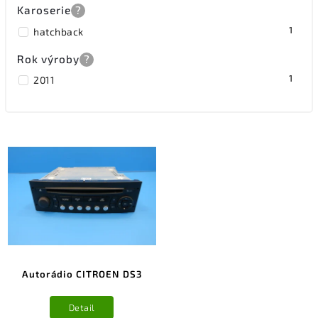
Karoserie
?
1
hatchback
Rok výroby
?
1
2011
Autorádio CITROEN DS3
Detail