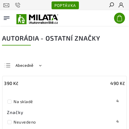
POPTÁVKA
Hledat
AUTORÁDIA - OSTATNÍ ZNAČKY
Abecedně
Nejlevnější
390
Kč
490
Kč
Nejdražší
Nejprodávanější
4
Na skladě
Značky
4
Neuvedeno