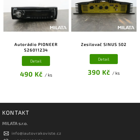
Autorádio PIONEER
Zesilovač SINUS 502
S26011234
Detail
Detail
390 Kč
490 Kč
/ ks
/ ks
KONTAKT
MILATA s.r.o.
info
@
iautovrakoviste.cz