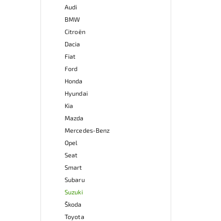
Audi
kat
př
BMW
Ově
Citroën
vr
Dacia
mo
odb
Fiat
přes 
Ford
ga
Honda
p
Hyundai
Kia
Mazda
Mercedes-Benz
Opel
Seat
Smart
Subaru
Suzuki
Škoda
Toyota