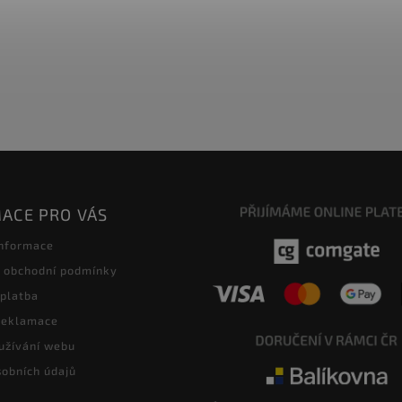
ACE PRO VÁS
informace
 obchodní podmínky
 platba
 reklamace
užívání webu
obních údajů