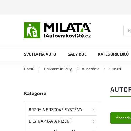
SVĚTLA NA AUTO
SADY KOL
KATEGORIE DÍLŮ
Domů
/
Univerzální díly
/
Autorádia
/
Suzuki
AUTOR
Kategorie
BRZDY A BRZDOVÉ SYSTÉMY
Abecedn
DÍLY NÁPRAV A ŘÍZENÍ