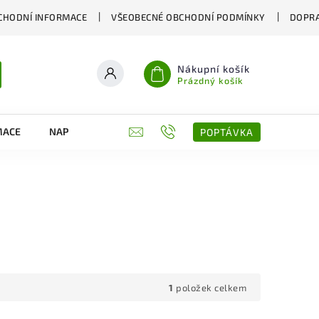
CHODNÍ INFORMACE
VŠEOBECNÉ OBCHODNÍ PODMÍNKY
DOPRA
Nákupní košík
Prázdný košík
MACE
NAPIŠTE NÁM
KONTAKTY
POPTÁVKA
1
položek celkem