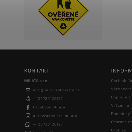
KONTAKT
INFORM
MILATA s.r.o.
Obchodní 
Všeobecné
info
@
iautovrakoviste.cz
Doprava a
+420720126127
Vrácení a
Facebook Milata
Podmínky 
autovrakoviste_milata
Ochrana os
+420720126127
Cookies