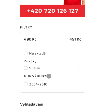
FILTRY
490
Kč
491
Kč
1
Na skladě
Značky
1
Suzuki
ROK VÝROBY
?
1
2004-2010
Vyhledávání