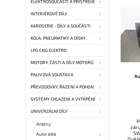
ELEKTROSOUČÁSTI A PŘÍSTROJE
INTERIÉROVÉ DÍLY
KAROSERIE - DÍLY A SOUČÁSTI
KOLA, PNEUMATIKY A DISKY
LPG CNG ELEKTRO
MOTORY, ČÁSTI A DÍLY MOTORŮ
PALIVOVÁ SOUSTAVA
Au
PŘEVODOVKY, ŘAZENÍ A POHON
SYSTÉMY CHLAZENÍ A VYTÁPĚNÍ
UNIVERZÁLNÍ DÍLY
P
Antény
zár
SW
Autorádia
Ověř