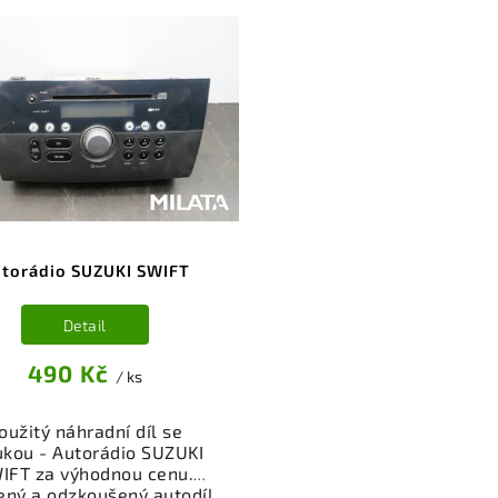
torádio SUZUKI SWIFT
Detail
490 Kč
/ ks
oužitý náhradní díl se
ukou - Autorádio SUZUKI
IFT za výhodnou cenu.
ený a odzkoušený autodíl