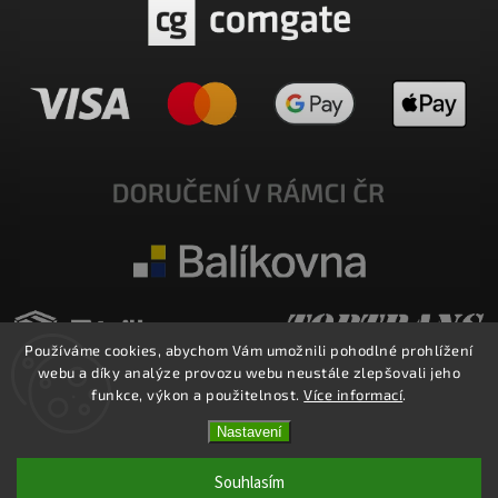
Používáme cookies, abychom Vám umožnili pohodlné prohlížení
webu a díky analýze provozu webu neustále zlepšovali jeho
funkce, výkon a použitelnost.
Více informací
.
Nastavení
Copyright 2026
E-SHOP MILATA
. Všechna práva vyhrazena.
Upravit nastavení cookies
Souhlasím
Vytvořil
Shoptet
| Design
Shoptak.cz.