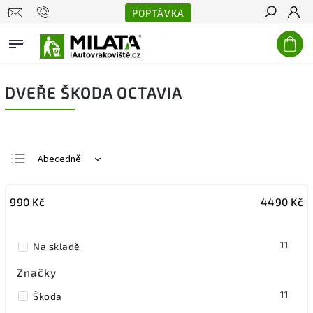
POPTÁVKA
Hledat
DVEŘE ŠKODA OCTAVIA
Abecedně
Nejlevnější
990
Kč
4490
Kč
Nejdražší
Nejprodávanější
11
Na skladě
Značky
11
Škoda