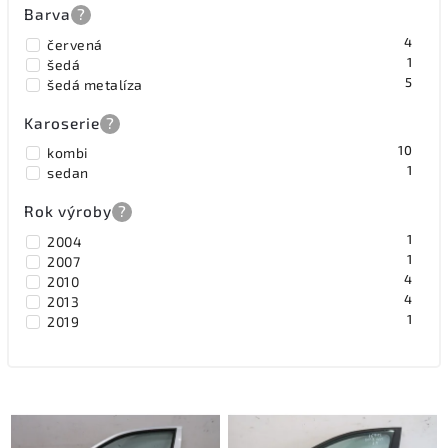
Barva
?
4
červená
1
šedá
5
šedá metalíza
Karoserie
?
10
kombi
1
sedan
Rok výroby
?
1
2004
1
2007
4
2010
4
2013
1
2019