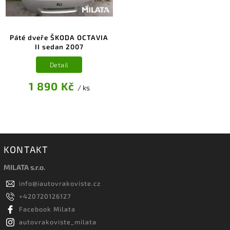
Páté dveře ŠKODA OCTAVIA
II sedan 2007
Detail
1 890 Kč
/ ks
KONTAKT
MILATA s.r.o.
info
@
iautovrakoviste.cz
+420720126127
Facebook Milata
autovrakoviste_milata